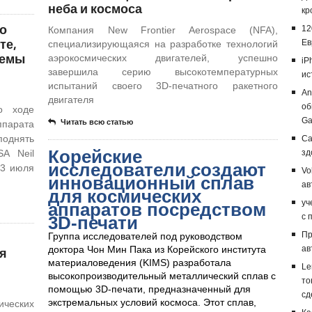
неба и космоса
кр
о
12
Компания New Frontier Aerospace (NFA),
те,
Ев
специализирующаяся на разработке технологий
темы
аэрокосмических двигателей, успешно
iP
завершила серию высокотемпературных
ис
испытаний своего 3D-печатного ракетного
An
двигателя
об
о ходе
Ga
Читать всю статью
ппарата
однять
Ca
Корейские
SA Neil
зд
исследователи создают
 3 июля
Vo
инновационный сплав
ав
для космических
уч
аппаратов посредством
с 
3D-печати
Пр
Группа исследователей под руководством
я
доктора Чон Мин Пака из Корейского института
ав
материаловедения (KIMS) разработала
Le
высокопроизводительный металлический сплав с
то
помощью 3D-печати, предназначенный для
сд
экстремальных условий космоса. Этот сплав,
еских