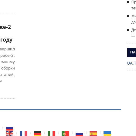
Op
те
Ми
до
ce-2
Де
— 
 году
вершил
НА
pace-2,
земному
UA.
 сборки
ытаний,
м