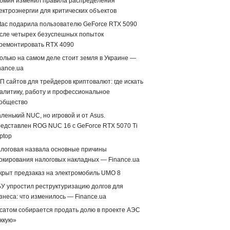
бмин изменил правила распределения
ектроэнергии для критических объектов
tac подарила пользователю GeForce RTX 5090
сле четырех безуспешных попыток
ремонтировать RTX 4090
олько на самом деле стоит земля в Украине —
nance.ua
П сайтов для трейдеров криптовалют: где искать
алитику, работу и профессиональное
общество
ленький NUC, но игровой и от Asus.
едставлен ROG NUC 16 с GeForce RTX 5070 Ti
ptop
логовая назвала основные причины
окирования налоговых накладных — Finance.ua
крыт предзаказ на электромобиль UMO 8
У упростил реструктуризацию долгов для
знеса: что изменилось — Finance.ua
сатом собирается продать долю в проекте АЭС
ккую»