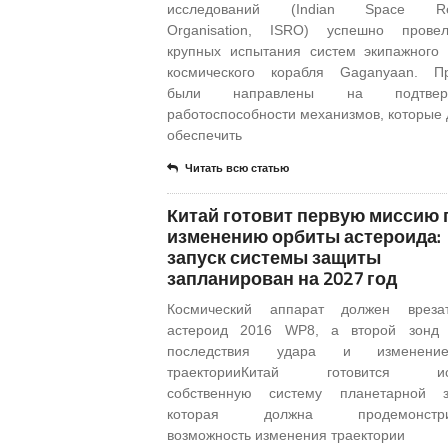
исследований (Indian Space Re
Organisation, ISRO) успешно прове
крупных испытания систем экипажного
космического корабля Gaganyaan. Пр
были направлены на подтверж
работоспособности механизмов, которые
обеспечить
Читать всю статью
Китай готовит первую миссию 
изменению орбиты астероида:
запуск системы защиты
запланирован на 2027 год
Космический аппарат должен вреза
астероид 2016 WP8, а второй зонд 
последствия удара и изменени
траекторииКитай готовится ис
собственную систему планетарной з
которая должна продемонстрир
возможность изменения траектории