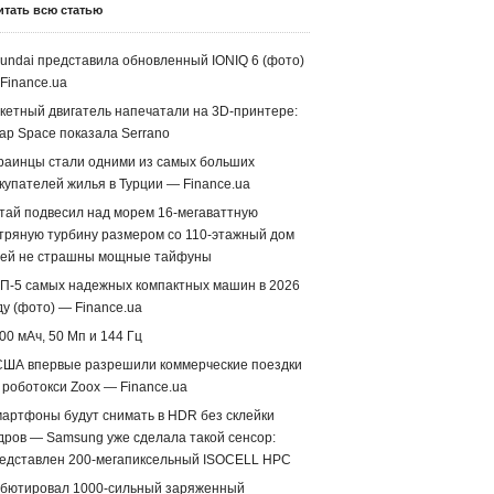
итать всю статью
undai представила обновленный IONIQ 6 (фото)
Finance.ua
кетный двигатель напечатали на 3D-принтере:
ap Space показала Serrano
раинцы стали одними из самых больших
купателей жилья в Турции — Finance.ua
тай подвесил над морем 16-мегаваттную
тряную турбину размером со 110-этажный дом
ей не страшны мощные тайфуны
П-5 самых надежных компактных машин в 2026
ду (фото) — Finance.ua
00 мАч, 50 Мп и 144 Гц
США впервые разрешили коммерческие поездки
 роботокси Zoox — Finance.ua
артфоны будут снимать в HDR без склейки
дров — Samsung уже сделала такой сенсор:
едставлен 200-мегапиксельный ISOCELL HPC
бютировал 1000-сильный заряженный