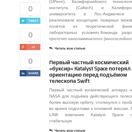
(UPenn), Калифорнийского технологи
0
института (Caltech) и Калифорни
университета в Лос-Анджелесе 
реализовали концепцию лазерных межз
TWEET
полётов из теоретической физ
0
лабораторных условиях.Команда разр
прототип наноламинатного (многослойног
+1
Читать всю статью
0
Первый частный космический
«буксир» Katalyst Space потерял
ориентацию перед подъёмом
SHARE
телескопа Swift
Первый частный космический аппарат, 
NASA для подъёма действующего телес
более высокую орбиту, столкнулся с про
во время подготовки к основной миссии. 
LINK компании Katalyst Space п
стабильную
Читать всю статью