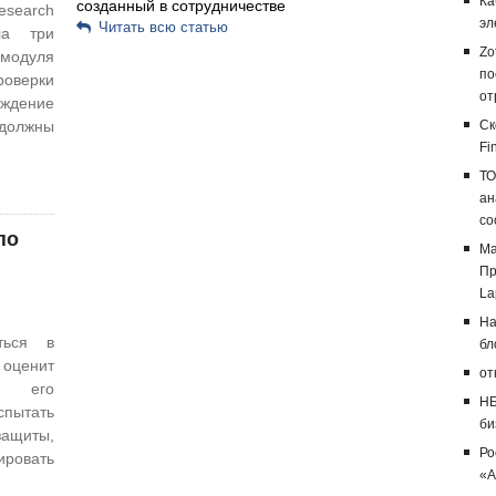
Ка
созданный в сотрудничестве
search
эл
Читать всю статью
ла три
Zo
 модуля
по
оверки
от
дение
 должны
Ск
Fi
ТО
ан
со
по
Ма
Пр
La
На
ться в
бл
оценит
от
е его
НБ
пытать
би
ащиты,
Ро
овать
«А