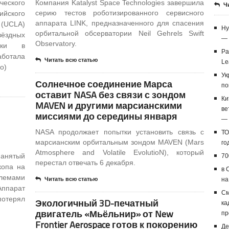
ческого
Компания Katalyst Space Technologies завершила
Ч
серию тестов роботизированного сервисного
йского
аппарата LINK, предназначенного для спасения
(UCLA)
Hy
орбитальной обсерватории Neil Gehrels Swift
вёздных
— 
Observatory.
ики в
Ра
аботала
Читать всю статью
Le
о)
Ук
Солнечное соединение Марса
по
оставит NASA без связи с зондом
Ки
MAVEN и другими марсианскими
ве
миссиями до середины января
— 
NASA продолжает попытки установить связь с
ТО
марсианским орбитальным зондом MAVEN (Mars
го
Atmosphere and Volatile EvolutioN), который
нанятый
70
перестал отвечать 6 декабря.
копа на
в 
блемами
Читать всю статью
на
Аппарат
См
отерял
Экологичный 3D-печатный
ка
двигатель «Мьёльнир» от New
пр
Frontier Aerospace готов к покорению
Де