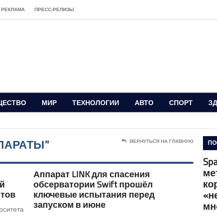
РЕКЛАМА
ПРЕСС-РЕЛИЗЫ
ЩЕСТВО
МИР
ТЕХНОЛОГИИ
АВТО
СПОРТ
З
ПАРАТЫ"
ПО
ВЕРНУТЬСЯ НА ГЛАВНУЮ
Sp
ме
Аппарат LINK для спасения
ко
ой
обсерватории Swift прошёл
«н
ётов
ключевые испытания перед
запуском в июне
мн
ситета