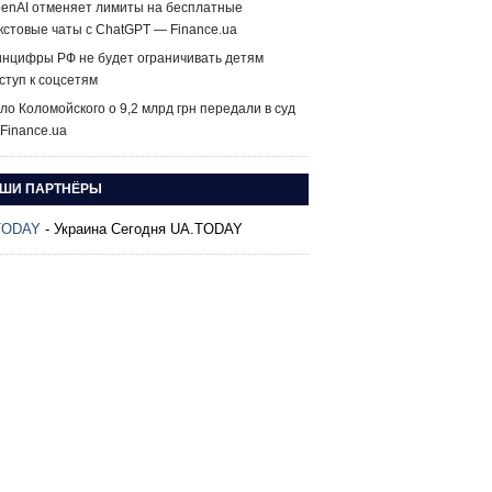
enAI отменяет лимиты на бесплатные
кстовые чаты с ChatGPT — Finance.ua
нцифры РФ не будет ограничивать детям
ступ к соцсетям
ло Коломойского о 9,2 млрд грн передали в суд
Finance.ua
ШИ ПАРТНЁРЫ
TODAY
- Украина Сегодня UA.TODAY