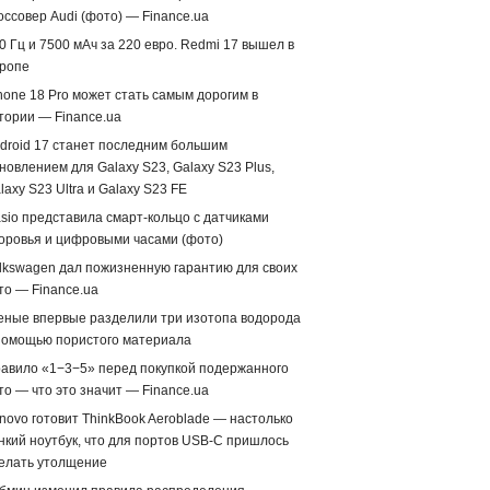
оссовер Audi (фото) — Finance.ua
0 Гц и 7500 мАч за 220 евро. Redmi 17 вышел в
ропе
hone 18 Pro может стать самым дорогим в
тории — Finance.ua
droid 17 станет последним большим
новлением для Galaxy S23, Galaxy S23 Plus,
laxy S23 Ultra и Galaxy S23 FE
sio представила смарт-кольцо с датчиками
оровья и цифровыми часами (фото)
lkswagen дал пожизненную гарантию для своих
то — Finance.ua
еные впервые разделили три изотопа водорода
помощью пористого материала
авило «1−3−5» перед покупкой подержанного
то — что это значит — Finance.ua
novo готовит ThinkBook Aeroblade — настолько
нкий ноутбук, что для портов USB-C пришлось
елать утолщение