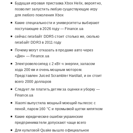
Будущая игровая приставка Xbox Helix, вероятно,
позволит запустить любую существующую игру
для любого поколения Xbox
Какие специальности и университеты выбирают
поступающие в 2026 году — Finance.ua
сейчас гигабайт DDR5 стоит столько же, сколько
гигабайт DDR3 в 2011 году
Почему могут отказать в продаже авто через
«Дію» — Finance.ua
Электровелосипед с 2 кВт·ч энергии, запасом
хода 200 км и очень мощным мотором.
Представлен Juiced Scrambler Hardtail, и он стоит
всего 2000 долларов
Следует ли платить детям за оценки и уборку —
Finance.ua
Xiaomi выпустила мощный моющий пылесос с
пеной, паром 160 °C и промывкой щетки кипятком
Какие юридические ошибки украинские
предприниматели допускают чаще всего
Для культовой Quake вышло официальное