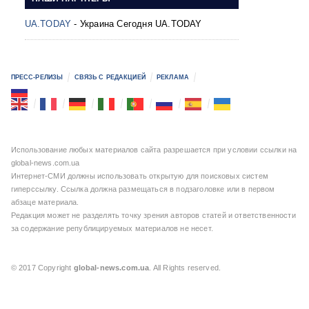
UA.TODAY
- Украина Сегодня UA.TODAY
ПРЕСС-РЕЛИЗЫ
СВЯЗЬ С РЕДАКЦИЕЙ
РЕКЛАМА
Использование любых материалов сайта разрешается при условии ссылки на
global-news.com.ua
Интернет-СМИ должны использовать открытую для поисковых систем
гиперссылку. Ссылка должна размещаться в подзаголовке или в первом
абзаце материала.
Редакция может не разделять точку зрения авторов статей и ответственности
за содержание републицируемых материалов не несет.
© 2017 Copyright
global-news.com.ua
. All Rights reserved.