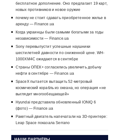
бесплатное дополнение. Оно предлагает 19 карт,
новых противников и новое оружие
почему не стоит сдавать приобретенное жилье в
аренду — Finance.ua
Когда украинцы были самыми богатыми за годы
независимости — Finance.ua
Sony перевыпустит успешные наушники
шестилетней давности по сниженной цене. WH-
1000XM4C ожидаются в сентябре
Страны ОПЕК+ согласились увеличить добычу
нефти в сентябре — Finance.ua
SpaceX пытается вытащить 52-метровый
космический корабль из океана, но операция «не
выглядит многообещающей»
Hyundai представила обновленный IONIQ 6
(фото) — Finance.ua
Ракетный двигатель напечатали на 3D-принтере:
Leap Space показала Serrano
НАШИ ПАРТНЁРЫ