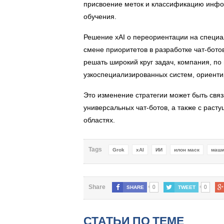
присвоение меток и классификацию инфо
обучения.
Решение xAI о переориентации на специ
смене приоритетов в разработке чат-бот
решать широкий круг задач, компания, по
узкоспециализированных систем, ориенти
Это изменение стратегии может быть связ
универсальных чат-ботов, а также с рас
областях.
Tags
Grok
xAI
ИИ
илон маск
маши
0
0
Share
SHARE
TWEET
СТАТЬИ ПО ТЕМЕ