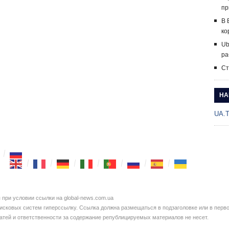
пр
В 
ко
Ub
ра
Ст
НА
UA.
при условии ссылки на global-news.com.ua
сковых систем гиперссылку. Ссылка должна размещаться в подзаголовке или в перво
татей и ответственности за содержание републицируемых материалов не несет.