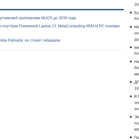
20
Бу
утниковой группировки MUOS до 2035 года
Fi
о ноутбука Framework Laptop 13. MetaComputing ARM AI PC основан
Ma
но
до
ai Palisade, но станет гибридом
ка
Fi
На
Ro
ме
ДП
18
В 
эл
он
Эк
по
мл
Ги