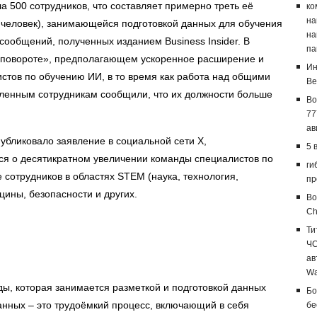
а 500 сотрудников, что составляет примерно треть её
ко
на
 человек), занимающейся подготовкой данных для обучения
на
 сообщений, полученных изданием Business Insider. В
па
м повороте», предполагающем ускоренное расширение и
Ин
стов по обучению ИИ, в то время как работа над общими
Ве
ленным сотрудникам сообщили, что их должности больше
Bo
.
77
ав
убликовало заявление в социальной сети X,
5 
ся о десятикратном увеличении команды специалистов по
ги
сотрудников в областях STEM (наука, технология,
пр
ины, безопасности и других.
Bo
Ch
Ти
ЧС
ав
Wa
ы, которая занимается разметкой и подготовкой данных
Бо
анных – это трудоёмкий процесс, включающий в себя
бе