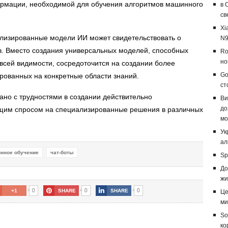
рмации, необходимой для обучения алгоритмов машинного
в 
св
Xi
ализированные модели ИИ может свидетельствовать о
N9
ов. Вместо создания универсальных моделей, способных
Ro
но
 всей видимости, сосредоточится на создании более
Go
рованных на конкретные области знаний.
ст
ано с трудностями в создании действительно
Ви
до
тущим спросом на специализированные решения в различных
мо
Ук
ал
нное обучение
чат-боты
Sp
До
жи
0
0
0
+1
SHARE
SHARE
Це
ми
So
ко