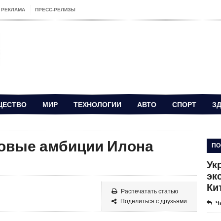
РЕКЛАМА
ПРЕСС-РЕЛИЗЫ
ЩЕСТВО
МИР
ТЕХНОЛОГИИ
АВТО
СПОРТ
З
новые амбиции Илона
ПО
Ук
эк
Ки
Распечатать статью
Поделиться с друзьями
Ч