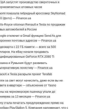
США запустят производство сверхточных и
ерхкомпактных атомных часов
aomi показала гибридный кроссовер SkyNomad
0 (фото) — Finance.ua
lls-Royce обогнал Renault и Tesla по продажам
вых автомобилей в России
ogle отключит в Gmail функцию Send As для
оронних почтовых адресов — Finance.ua
деокарта с 22 ГБ памяти — всего за 500
лларов. На eBay начали продавать
дифицированные GeForce RTX 2080 Ti
раина и Румыния будут развивать
ьтернативную логистику — Finance.ua
aceX и Tesla раскрыли проект Terafab
лги за свет могут начислить, даже если вы не
вете в квартире — объяснение от Yasno
ны на черноморскую пшеницу упали до
нимума за 13 месяцев — Finance.ua
ny стала печатать предупреждение прямо на
робках PlayStation 5. Компания напоминает, что с