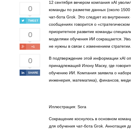
12 сентября вечером компания xAI уволил
0
команды по разметке данных (около 1500
чат-бота Grok. Это следует из внутренних
TWEET
сообщениях говорится о «стратегическо
0
приоритетное развитие команды специали
моделями обучения ИИ сокращается. Уво
не нужны в связи с изменением стратегии
+1
0
В подтверждение этой информации xAI оп
принадлежащей Илону Маску, где говорит
обучению ИИ. Компания заявила о наборе 
SHARE
инженерия, математика), финансов, медиц
Иллюстрация: Sora
Сокращение коснулось в основном команд
для обучения чат-бота Grok. Аннотация д