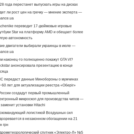
28 года перестанет выпускать игры на дисках
дет ли рост цен на гречку — мнение эксперта —
nance.ua
chenike переводит 17-дюймовые игровые
утбуки Star на платформу AMD и обещает более
лгую автономность
кие двигатели выбирали украинцы в июле —
nance.ua
м наконец-то полноценно покажут GTA VI?
ckstar анонсировала презентацию в конце
сяца
С передаст данные Минобороны о мужчинах
−60 лет для актуализации реестра «Оберіг»
России создадут первый промышленный
ектронный микроскоп для производства чипов —
 заменит установки Hitachi
скомандующий логистикой Воздушных сил
дозревается в незаконном обогащении на 21
н грн
дрометеорологический спутник «Электро-Л» №5