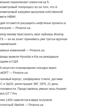
мпания переключает клиентов на 5-
нометровый техпроцесс из-за того, что 4-
нометровый загружен выпуском собственной
мяти HBM4
дия готовится расширить нефтяные проекты в
несуэле — Finance.ua
eing некому пристроить свои лайнеры Boeing
7X — их не хочет принимать уже третья крупная
иакомпания
важных изменений — Finance.ua
бриды вывели Hyundai и Kia на рекордные
одажи в США
lt запустил планирование поездок через
atGPT — Finance.ua
тановый корпус, сапфировое стекло, датчики
С и SpO2, регистрация ЭКГ, GPS, 21 день
тономности. Представлены умные часы Huawei
tch GT 7 Pro
лее 1400 самолетов в мире получили
сплатный Starlink — Finance.ua