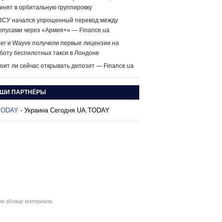
инят в орбитальную группировку
ВСУ начался упрощенный перевод между
рпусами через «Армия+» — Finance.ua
er и Wayve получили первые лицензии на
боту беспилотных такси в Лондоне
оит ли сейчас открывать депозит — Finance.ua
ШИ ПАРТНЁРЫ
TODAY
- Украина Сегодня UA.TODAY
м абзаце материала.