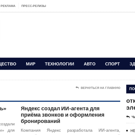
РЕКЛАМА
ПРЕСС-РЕЛИЗЫ
ЩЕСТВО
МИР
ТЕХНОЛОГИИ
АВТО
СПОРТ
З
ПО
ВЕРНУТЬСЯ НА ГЛАВНУЮ
от
эл
ь»
Яндекс создал ИИ-агента для
приёма звонков и оформления
Ч
бронирований
здали
ти» для
Компания Яндекс разработала ИИ-агента,
НБ