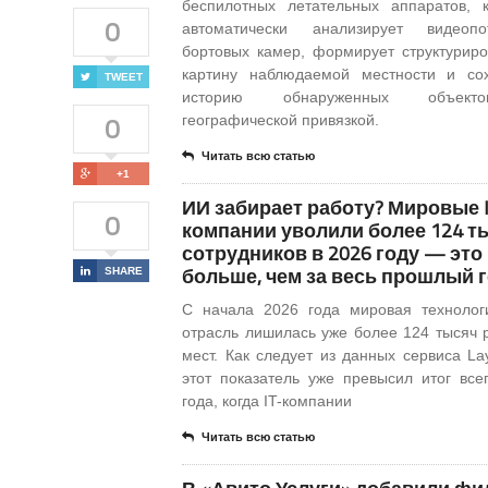
беспилотных летательных аппаратов, 
0
автоматически анализирует видеоп
бортовых камер, формирует структурир
картину наблюдаемой местности и со
TWEET
историю обнаруженных объек
0
географической привязкой.
Читать всю статью
+1
ИИ забирает работу? Мировые I
0
компании уволили более 124 т
сотрудников в 2026 году — это
больше, чем за весь прошлый 
SHARE
С начала 2026 года мировая технолог
отрасль лишилась уже более 124 тысяч 
мест. Как следует из данных сервиса Layo
этот показатель уже превысил итог все
года, когда IT-компании
Читать всю статью