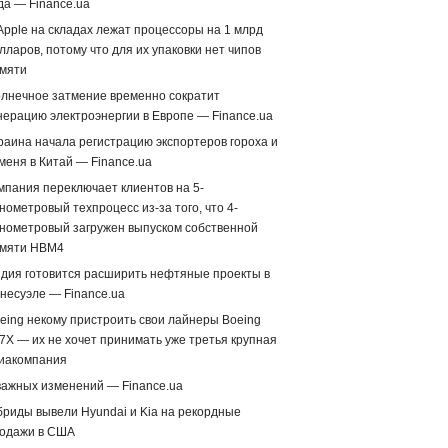
да — Finance.ua
Apple на складах лежат процессоры на 1 млрд
лларов, потому что для их упаковки нет чипов
мяти
лнечное затмение временно сократит
нерацию электроэнергии в Европе — Finance.ua
раина начала регистрацию экспортеров гороха и
меня в Китай — Finance.ua
мпания переключает клиентов на 5-
нометровый техпроцесс из-за того, что 4-
нометровый загружен выпуском собственной
мяти HBM4
дия готовится расширить нефтяные проекты в
несуэле — Finance.ua
eing некому пристроить свои лайнеры Boeing
7X — их не хочет принимать уже третья крупная
иакомпания
важных изменений — Finance.ua
бриды вывели Hyundai и Kia на рекордные
одажи в США