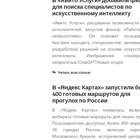
В «Авито Услуги» добавили фи
для поиска специалистов по
искусственному интеллекту
«Авито Услуги» расширили возможности
исполнителей, запустив фильтр «Работ
нейросетями». Он поможет пользов
быстрее находить специалистов, заним
разработкой решений на основе искусст
интеллекта. Изображение сгенери
нейросетью ChatGPTНовая опция
Читать всю статью
В «Яндекс Картах» запустили б
400 готовых маршрутов для
прогулок по России
В «Яндекс Картах» появилась возмо
выбирать готовые маршруты для пеших пр
Пользователям доступны более 400 вари
36 городах России, включая окрес
Московского Кремля, исторический центр