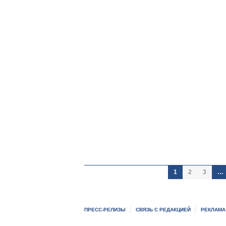
1
2
3
…
ПРЕСС-РЕЛИЗЫ
СВЯЗЬ С РЕДАКЦИЕЙ
РЕКЛАМА