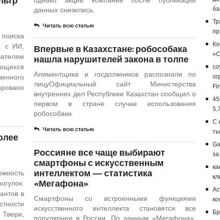
льтр
ба
данных снизились.
Тр
Читать всю статью
пр
 поиска
Ко
а с ИИ,
Впервые в Казахстане: робособака
«С
ателям
нашла нарушителей закона в толпе
ающихся
со
Алиментщика и госдолжников распознали по
венного
ог
лицуОфициальный сайт Министерства
Fi
ровано
внутренних дел Республики Казахстан сообщил о
45
первом в стране случае использования
5,
робособаки
С 
Читать всю статью
ты
олее
Ga
Россияне все чаще выбирают
за
смартфоны с искусственным
ка
интеллектом — статистика
жность
кл
«Мегафона»
огулок.
Ас
антов в
Смартфоны со встроенными функциями
ко
тности
искусственного интеллекта становятся все
Бр
 Твери,
популярнее в России. По данным «Мегафона»,