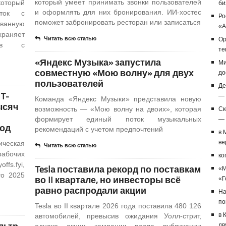
который умеет принимать звонки пользователей
который
би
и оформлять для них бронирования. ИИ-хостес
оток с
Ро
поможет забронировать ресторан или записаться
ованную
«А
храняет
Читать всю статью
Op
тов с
те
«Яндекс Музыка» запустила
Ми
совместную «Мою волну» для двух
до
пользователей
Де
T-
— 
Команда «Яндекс Музыки» представила новую
ысяч
возможность — «Мою волну на двоих», которая
Ск
формирует единый поток музыкальных
— 
год
рекомендаций с учетом предпочтений
в 
ве
ическая
Читать всю статью
рабочих
ко
ffs.fyi,
Tesla поставила рекорд по поставкам
«M
го 2025
во II квартале, но инвесторы всё
«Г
равно распродали акции
На
по
Tesla во II квартале 2026 года поставила 480 126
в 
автомобилей, превысив ожидания Уолл-стрит,
дв
однако акции компании после публикации