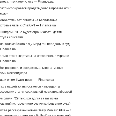
знеса: что изменилось — Finance.ua
сатом собирается продать долю в проекте АЭС
ккую»
enAI отменяет лимиты на бесплатные
кстовые чаты с ChatGPT — Finance.ua
нцифры РФ не будет ограничивать детям
ступ к соцсетям
ло Коломойского о 9,2 млрд грн передали в суд
Finance.ua
олько стоят квартиры на «вторичке» в Украине
Finance.ua
Max разрешили создавать альтернативные
рсии мессенджера
гда и о чем будет ивент — Finance.ua
ax в нашей жизни остается навсегда», а
осуслуги» станут социальной медиаплатформой
числили 729 тыс. грн долга за газ из-за
казаний испорченного счетчика (решение суда)
Китае рассекречен новый Geely Monjaro Plus — с
ухцветным кузовом как у Rolls-Royce и колесной