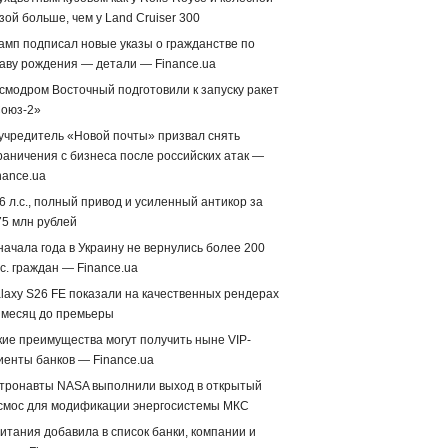
зой больше, чем у Land Cruiser 300
амп подписал новые указы о гражданстве по
аву рождения — детали — Finance.ua
смодром Восточный подготовили к запуску ракет
оюз-2»
учредитель «Новой почты» призвал снять
раничения с бизнеса после российских атак —
nance.ua
6 л.с., полный привод и усиленный антикор за
75 млн рублей
начала года в Украину не вернулись более 200
с. граждан — Finance.ua
laxy S26 FE показали на качественных рендерах
 месяц до премьеры
кие преимущества могут получить ныне VIP-
иенты банков — Finance.ua
тронавты NASA выполнили выход в открытый
смос для модификации энергосистемы МКС
итания добавила в список банки, компании и