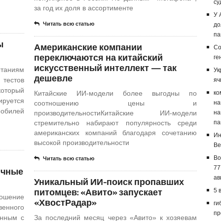
су
за год их доля в ассортименте
У 
Читать всю статью
до
па
ы
Американские компании
Со
переключаются на китайский
ге
искусственный интеллект — так
таниям
Ук
дешевле
 тестов
яч
который
Китайские ИИ-модели более выгодны по
ко
руется
соотношению цены и
на
обилей
производительностиКитайские ИИ-модели
на
стремительно набирают популярность среди
па
американских компаний благодаря сочетанию
Ин
высокой производительности
Ве
Bo
Читать всю статью
77
ичные
ав
Уникальный ИИ-поиск пропавших
питомцев: «Авито» запускает
5 
ношение
«ХвостРадар»
ги
енного
пр
енным с
За последний месяц через «Авито» к хозяевам