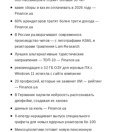
600 пассажиров и служит больше 30 лет
какие сборы и как их оплачивать в 2026 году —
Finance.ua
60% арендаторов тратят более трети дохода —
Finance.ua
В России разворачивают современное
производство чипов — с литографами ASML и
реакторами травления Lam Research
Лучшие альтернативные туристические
направления — ТОП-10 — Finance.ua
рекомендация о 32 ГБ ОЗУ для игровых ПК с
Windows 11 исчезла с сайта компании
20 профессий, которые не заменит ИИ — рейтинг
— Finance.ua
В Германии научили нейросеть распознавать
дипфейки, создавая их заново
данные за июль — Finance.ua
X-energy наращивает выпуск специального
графита для новых ядерных реакторов Xe-100
Минсоцполитики готовит новую пенсионную