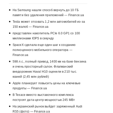
На Samsung нашли способ вернуть до 10 ГБ
памяти без удаления приложений — Finance.ua
Tesla может отозвать 1,2 млн автомобилей из-за
150 жалоб — Finance.ua
представлен накопитель PCIe 6.0 GP1 со 100
миллионами IOPS в секунду
SpaceX сделала еще один шаг к созданию
полноценного мобильного оператора —
Finance.ua
598 л.с., полный привод, 1400 км на баке бензина
и очень просторный салон. Флагманский
внедорожник Haval H10 оценили в 210 тыс.
юаней (2,45 млн рублей)
Apple планирует повысить цены на ключевые
продукты — Finance.ua
В Техасе вместо выставочного комплекса
построят дата-центр мощностью 245 МВт
На украинский рынок выйдет заряженный Audi
RS5 (фото) — Finance.ua