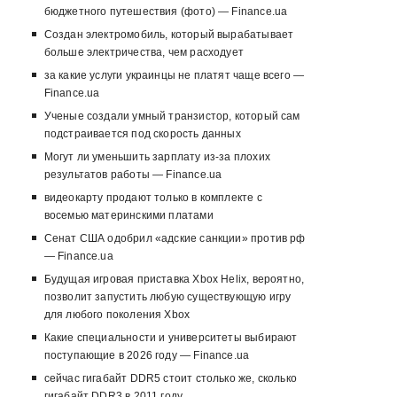
бюджетного путешествия (фото) — Finance.ua
Создан электромобиль, который вырабатывает
больше электричества, чем расходует
за какие услуги украинцы не платят чаще всего —
Finance.ua
Ученые создали умный транзистор, который сам
подстраивается под скорость данных
Могут ли уменьшить зарплату из-за плохих
результатов работы — Finance.ua
видеокарту продают только в комплекте с
восемью материнскими платами
Сенат США одобрил «адские санкции» против рф
— Finance.ua
Будущая игровая приставка Xbox Helix, вероятно,
позволит запустить любую существующую игру
для любого поколения Xbox
Какие специальности и университеты выбирают
поступающие в 2026 году — Finance.ua
сейчас гигабайт DDR5 стоит столько же, сколько
гигабайт DDR3 в 2011 году