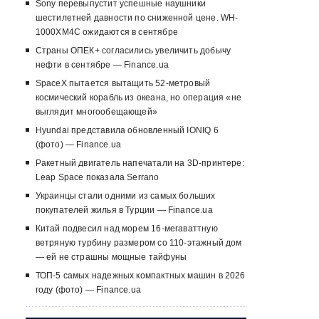
Sony перевыпустит успешные наушники
шестилетней давности по сниженной цене. WH-
1000XM4C ожидаются в сентябре
Страны ОПЕК+ согласились увеличить добычу
нефти в сентябре — Finance.ua
SpaceX пытается вытащить 52-метровый
космический корабль из океана, но операция «не
выглядит многообещающей»
Hyundai представила обновленный IONIQ 6
(фото) — Finance.ua
Ракетный двигатель напечатали на 3D-принтере:
Leap Space показала Serrano
Украинцы стали одними из самых больших
покупателей жилья в Турции — Finance.ua
Китай подвесил над морем 16-мегаваттную
ветряную турбину размером со 110-этажный дом
— ей не страшны мощные тайфуны
ТОП-5 самых надежных компактных машин в 2026
году (фото) — Finance.ua