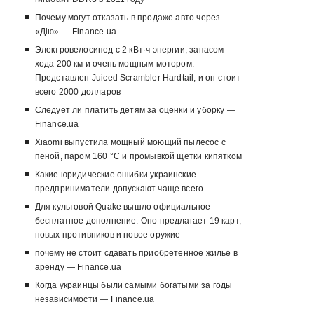
Почему могут отказать в продаже авто через
«Дію» — Finance.ua
Электровелосипед с 2 кВт·ч энергии, запасом
хода 200 км и очень мощным мотором.
Представлен Juiced Scrambler Hardtail, и он стоит
всего 2000 долларов
Следует ли платить детям за оценки и уборку —
Finance.ua
Xiaomi выпустила мощный моющий пылесос с
пеной, паром 160 °C и промывкой щетки кипятком
Какие юридические ошибки украинские
предприниматели допускают чаще всего
Для культовой Quake вышло официальное
бесплатное дополнение. Оно предлагает 19 карт,
новых противников и новое оружие
почему не стоит сдавать приобретенное жилье в
аренду — Finance.ua
Когда украинцы были самыми богатыми за годы
независимости — Finance.ua