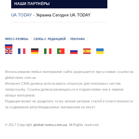
НАШИ ПАРТНЁРЫ
UA.TODAY
- Украина Сегодня UA.TODAY
ПРЕСС-РЕЛИЗЫ
СВЯЗЬ С РЕДАКЦИЕЙ
РЕКЛАМА
Использование любых материалов сайта разрешается при условии ссылки на
global-news.com.ua
Интернет-СМИ должны использовать открытую для поисковых систем
гиперссылку. Ссылка должна размещаться в подзаголовке или в первом
абзаце материала.
Редакция может не разделять точку зрения авторов статей и ответственности
за содержание републицируемых материалов не несет.
© 2017 Copyright
global-news.com.ua
. All Rights reserved.