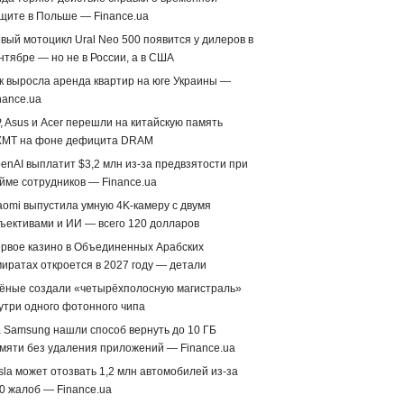
щите в Польше — Finance.ua
вый мотоцикл Ural Neo 500 появится у дилеров в
нтябре — но не в России, а в США
к выросла аренда квартир на юге Украины —
nance.ua
, Asus и Acer перешли на китайскую память
MT на фоне дефицита DRAM
enAI выплатит $3,2 млн из-за предвзятости при
йме сотрудников — Finance.ua
aomi выпустила умную 4K-камеру с двумя
ъективами и ИИ — всего 120 долларов
рвое казино в Объединенных Арабских
иратах откроется в 2027 году — детали
ёные создали «четырёхполосную магистраль»
утри одного фотонного чипа
 Samsung нашли способ вернуть до 10 ГБ
мяти без удаления приложений — Finance.ua
sla может отозвать 1,2 млн автомобилей из-за
0 жалоб — Finance.ua