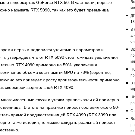
Ro
ые о видеокартах GeForce RTX 50. В частности, первые
ме
ожно называть RTX 5090, так как это будет преемница
ДП
18
В 
эл
он
оё время первым поделился утечками о параметрах и
Эк
по
Ti, утверждает, что от RTX 5090 стоит ожидать увеличения
мл
ительно RTX 4090 примерно на 50%, увеличения
Ги
увеличение объёма кеш-памяти GPU на 78% (вероятно,
пр
вокупно это приведёт к росту производительности примерно
В 
так сверхпроизводительной RTX 4090.
ко
Ub
 многочисленные слухи и утечки приписывали ей примерно
ра
твенницы. В итоге на практике прирост составил около 50-
Ст
считать прямой предшественницей RTX 4090 (RTX 3090 или
Ro
мерно та же история, то можно ожидать реальный прирост
ра
щественно.
ию