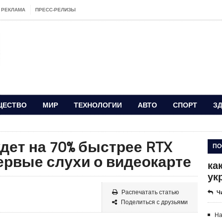
РЕКЛАМА
ПРЕСС-РЕЛИЗЫ
ЩЕСТВО
МИР
ТЕХНОЛОГИИ
АВТО
СПОРТ
З
удет на 70% быстрее RTX
ПО
ервые слухи о видеокарте
ка
ук
Распечатать статью
Ч
Поделиться с друзьями
На