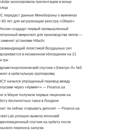
ckstar анонсировала презентацию в конце
сяца
С передаст данные Минобороны о мужчинах
−60 лет для актуализации реестра «Оберіг»
России создадут первый промышленный
ектронный микроскоп для производства чипов —
 заменит установки Hitachi
скомандующий логистикой Воздушных сил
дозревается в незаконном обогащении на 21
н грн
дрометеорологический спутник «Электро-Л» №5
инят в орбитальную группировку
ВСУ начался упрощенный перевод между
рпусами через «Армия+» — Finance.ua
er и Wayve получили первые лицензии на
боту беспилотных такси в Лондоне
оит ли сейчас открывать депозит — Finance.ua
cket Lab успешно вывела японский
диолокационный спутник на орбиту после
ньского переноса запуска