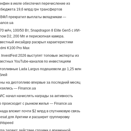
нфин в июле обеспечил перечисление из
сбюджета 19,6 млрд грн трансфертов
ВФЛ прекратил выплаты вкладчикам —
nance.ua
70 мАч, 100/50 Вт, Snapdragon 8 Elite Gen5 с ИИ-
пом D2, 200 Мп и перископная камера.
вестный инсайдер раскрыл характеристики
dmi K100 Pro Max
 InvestFest 2026 выступят топовые эксперты из
вестных YouTube-каналов по инвестициям
топливные Lada Largus подешевели до 1,25 млн
блей
ны на дизтопливо впервые за последний месяц
изились — Finance.ua
ИС начал начислять награды за активность
о происходит с рынком жилья — Finance.ua
нада вложит почти $2 млрд в спутниковую связь
lesat для Арктики и расширит группировку
ghtspeed
гда теряют действие справки о временной