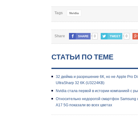
Tags
Nvidia
0
0
Share
SHARE
TWEET
СТАТЬИ ПО ТЕМЕ
32 дюйма и разрешение 6К, но не Apple Pro D
UltraSharp 32 6K (U3224KB)
Nvidia стала первой в истории компанией с 
Относительно недорогой смартфон Samsung с 
A17 5G показали во всех цветах