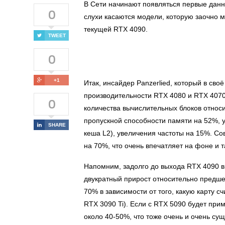
В Сети начинают появляться первые данн
0
слухи касаются модели, которую заочно м
текущей RTX 4090.
TWEET
0
+1
Итак, инсайдер Panzerlied, который в св
производительности RTX 4080 и RTX 4070 
0
количества вычислительных блоков относ
пропускной способности памяти на 52%, 
SHARE
кеша L2), увеличения частоты на 15%. Со
на 70%, что очень впечатляет на фоне и 
Напомним, задолго до выхода RTX 4090 в
двукратный прирост относительно предшес
70% в зависимости от того, какую карту 
RTX 3090 Ti). Если с RTX 5090 будет при
около 40-50%, что тоже очень и очень су