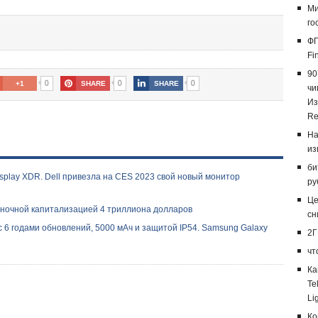
Ми
го
ФГ
Fi
90
0
0
0
+1
SHARE
SHARE
чи
Из
Re
На
из
би
isplay XDR. Dell привезла на CES 2023 свой новый монитор
ру
Це
рыночной капитализацией 4 триллиона долларов
сн
6 годами обновлений, 5000 мАч и защитой IP54. Samsung Galaxy
2Г
чт
Ка
Te
Li
Ко