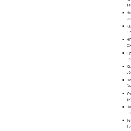
за
Но
се
Ка
Fi
HP
CX
Op
на
Xi
об
Пе
Эм
Уч
вн
На
па
Te
15