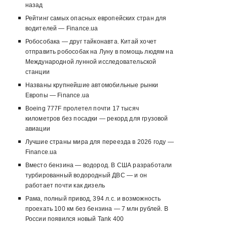
назад
Рейтинг самых опасных европейских стран для
водителей — Finance.ua
Робособака — друг тайконавта. Китай хочет
отправить робособак на Луну в помощь людям на
Международной лунной исследовательской
станции
Названы крупнейшие автомобильные рынки
Европы — Finance.ua
Boeing 777F пролетел почти 17 тысяч
километров без посадки — рекорд для грузовой
авиации
Лучшие страны мира для переезда в 2026 году —
Finance.ua
Вместо бензина — водород. В США разработали
турбированный водородный ДВС — и он
работает почти как дизель
Рама, полный привод, 394 л.с. и возможность
проехать 100 км без бензина — 7 млн рублей. В
России появился новый Tank 400