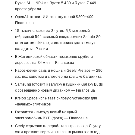
Ryzen AI — NPU из Ryzen 5 439 и Ryzen 7 449
просто убрали
OpenAI готовит ИИ-колонку ценой $300−400 —
Finance.ua
15 тысяч заказов за 3 суток. 5,3-метровый
гибридный 594-сильный внедорожник Stelato G9
стал хитом в Китае, и его производство могут
наладить в России
В Житомирской области незаконно срубили
деревьев на 34 млн — Finance.ua
Рассекречен самый мощный Geely Preface — 290
л.с. под капотом и спойлер на крышке багажника
Samsung готовит к запуску наушники Galaxy Buds
с совершенно новым дизайном — Finance.ua
Kreios Space испытает силовую установку для
«вечных» спутников
Готовится к выходу новый мощный
электромобиль BYD (фото) — Finance.ua
Geely серьезно переработала кроссовер Cityray,
хотя прежняя версия вышла на рынок всего год