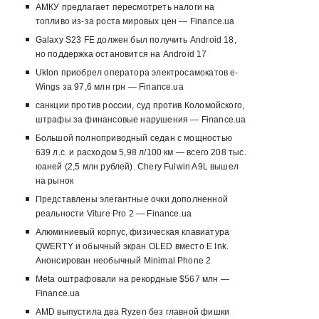
АМКУ предлагает пересмотреть налоги на
топливо из-за роста мировых цен — Finance.ua
Galaxy S23 FE должен был получить Android 18,
но поддержка остановится на Android 17
Uklon приобрел оператора электросамокатов e-
Wings за 97,6 млн грн — Finance.ua
санкции против россии, суд против Коломойского,
штрафы за финансовые нарушения — Finance.ua
Большой полноприводный седан с мощностью
639 л.с. и расходом 5,98 л/100 км — всего 208 тыс.
юаней (2,5 млн рублей). Chery Fulwin A9L вышел
на рынок
Представлены элегантные очки дополненной
реальности Viture Pro 2 — Finance.ua
Алюминиевый корпус, физическая клавиатура
QWERTY и обычный экран OLED вместо E Ink.
Анонсирован необычный Minimal Phone 2
Meta оштрафовали на рекордные $567 млн —
Finance.ua
AMD выпустила два Ryzen без главной фишки