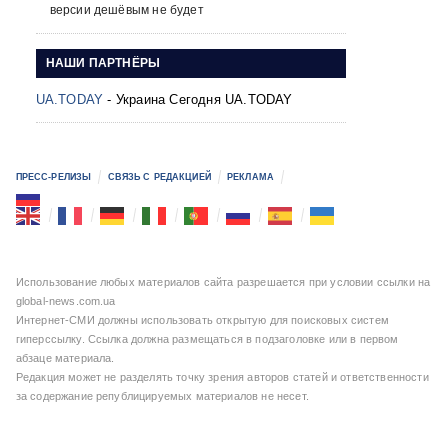
версии дешёвым не будет
НАШИ ПАРТНЁРЫ
UA.TODAY
- Украина Сегодня UA.TODAY
ПРЕСС-РЕЛИЗЫ
СВЯЗЬ С РЕДАКЦИЕЙ
РЕКЛАМА
Использование любых материалов сайта разрешается при условии ссылки на
global-news.com.ua
Интернет-СМИ должны использовать открытую для поисковых систем
гиперссылку. Ссылка должна размещаться в подзаголовке или в первом
абзаце материала.
Редакция может не разделять точку зрения авторов статей и ответственности
за содержание републицируемых материалов не несет.