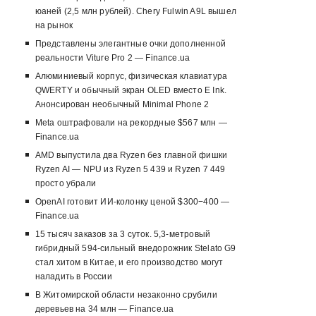
юаней (2,5 млн рублей). Chery Fulwin A9L вышел
на рынок
Представлены элегантные очки дополненной
реальности Viture Pro 2 — Finance.ua
Алюминиевый корпус, физическая клавиатура
QWERTY и обычный экран OLED вместо E Ink.
Анонсирован необычный Minimal Phone 2
Meta оштрафовали на рекордные $567 млн —
Finance.ua
AMD выпустила два Ryzen без главной фишки
Ryzen AI — NPU из Ryzen 5 439 и Ryzen 7 449
просто убрали
OpenAI готовит ИИ-колонку ценой $300−400 —
Finance.ua
15 тысяч заказов за 3 суток. 5,3-метровый
гибридный 594-сильный внедорожник Stelato G9
стал хитом в Китае, и его производство могут
наладить в России
В Житомирской области незаконно срубили
деревьев на 34 млн — Finance.ua