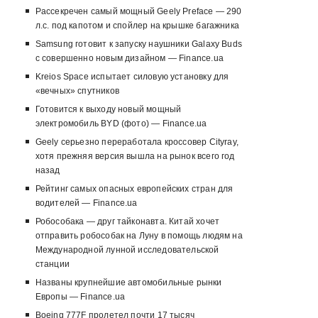
Рассекречен самый мощный Geely Preface — 290
л.с. под капотом и спойлер на крышке багажника
Samsung готовит к запуску наушники Galaxy Buds
с совершенно новым дизайном — Finance.ua
Kreios Space испытает силовую установку для
«вечных» спутников
Готовится к выходу новый мощный
электромобиль BYD (фото) — Finance.ua
Geely серьезно переработала кроссовер Cityray,
хотя прежняя версия вышла на рынок всего год
назад
Рейтинг самых опасных европейских стран для
водителей — Finance.ua
Робособака — друг тайконавта. Китай хочет
отправить робособак на Луну в помощь людям на
Международной лунной исследовательской
станции
Названы крупнейшие автомобильные рынки
Европы — Finance.ua
Boeing 777F пролетел почти 17 тысяч