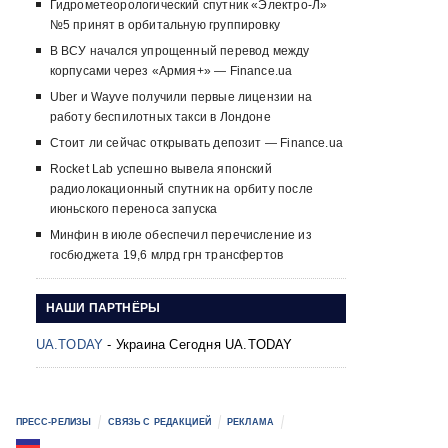
Гидрометеорологический спутник «Электро-Л»
№5 принят в орбитальную группировку
В ВСУ начался упрощенный перевод между
корпусами через «Армия+» — Finance.ua
Uber и Wayve получили первые лицензии на
работу беспилотных такси в Лондоне
Стоит ли сейчас открывать депозит — Finance.ua
Rocket Lab успешно вывела японский
радиолокационный спутник на орбиту после
июньского переноса запуска
Минфин в июле обеспечил перечисление из
госбюджета 19,6 млрд грн трансфертов
НАШИ ПАРТНЁРЫ
UA.TODAY
- Украина Сегодня UA.TODAY
ПРЕСС-РЕЛИЗЫ
СВЯЗЬ С РЕДАКЦИЕЙ
РЕКЛАМА