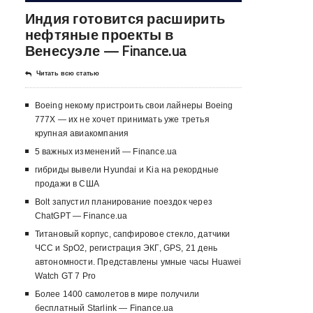
Индия готовится расширить
нефтяные проекты в
Венесуэле — Finance.ua
Читать всю статью
Boeing некому пристроить свои лайнеры Boeing
777X — их не хочет принимать уже третья
крупная авиакомпания
5 важных изменений — Finance.ua
гибриды вывели Hyundai и Kia на рекордные
продажи в США
Bolt запустил планирование поездок через
ChatGPT — Finance.ua
Титановый корпус, сапфировое стекло, датчики
ЧСС и SpO2, регистрация ЭКГ, GPS, 21 день
автономности. Представлены умные часы Huawei
Watch GT 7 Pro
Более 1400 самолетов в мире получили
бесплатный Starlink — Finance.ua