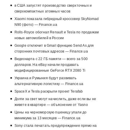
в США запустят производство сверхточных и
сверхкомпактных атомных часов
Xiaomi показала гибридный кроссовер SkyNomad
N90 (фото) — Finance.ua
Rolls-Royce обогнал Renault и Tesla по продажам
новых автомобилей в России
Google отключит в Gmail функцию Send As для
сторонних почтовых адресов — Finance.ua
Видеокарта с 22 ГБ памяти — всего за 500
долларов. На eBay начали продавать
модифицированные GeForce RTX 2080 Ti
Украина и Румыния будут развивать
альтернативную логистику — Finance.ua
SpaceX и Tesla раскрыли проект Terafab
Долги за свет могут начислить, даже если вы не
живете в квартире — объяснение от Yasno
Цены на черноморскую пшеницу упали до
минимума за 13 месяцев — Finance.ua
Sony стала печатать предупреждение прямо на