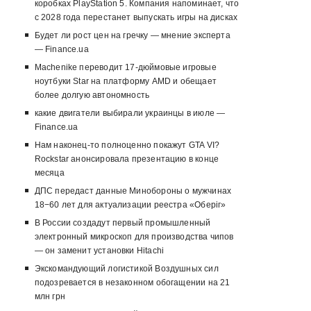
коробках PlayStation 5. Компания напоминает, что
с 2028 года перестанет выпускать игры на дисках
Будет ли рост цен на гречку — мнение эксперта
— Finance.ua
Machenike переводит 17-дюймовые игровые
ноутбуки Star на платформу AMD и обещает
более долгую автономность
какие двигатели выбирали украинцы в июле —
Finance.ua
Нам наконец-то полноценно покажут GTA VI?
Rockstar анонсировала презентацию в конце
месяца
ДПС передаст данные Минобороны о мужчинах
18−60 лет для актуализации реестра «Оберіг»
В России создадут первый промышленный
электронный микроскоп для производства чипов
— он заменит установки Hitachi
Экскомандующий логистикой Воздушных сил
подозревается в незаконном обогащении на 21
млн грн