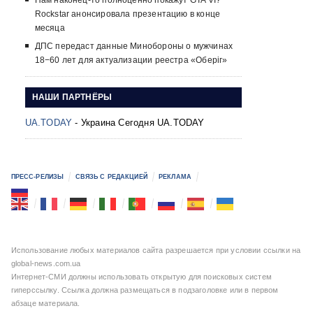
Нам наконец-то полноценно покажут GTA VI?
Rockstar анонсировала презентацию в конце
месяца
ДПС передаст данные Минобороны о мужчинах
18−60 лет для актуализации реестра «Оберіг»
НАШИ ПАРТНЁРЫ
UA.TODAY
- Украина Сегодня UA.TODAY
ПРЕСС-РЕЛИЗЫ
СВЯЗЬ С РЕДАКЦИЕЙ
РЕКЛАМА
Использование любых материалов сайта разрешается при условии ссылки на
global-news.com.ua
Интернет-СМИ должны использовать открытую для поисковых систем
гиперссылку. Ссылка должна размещаться в подзаголовке или в первом
абзаце материала.