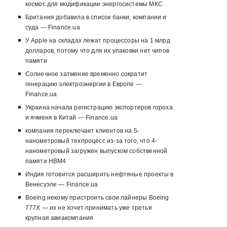
космос для модификации энергосистемы МКС
Британия добавила в список банки, компании и
суда — Finance.ua
У Apple на складах лежат процессоры на 1 млрд
долларов, потому что для их упаковки нет чипов
памяти
Солнечное затмение временно сократит
генерацию электроэнергии в Европе —
Finance.ua
Украина начала регистрацию экспортеров гороха
и ячменя в Китай — Finance.ua
компания переключает клиентов на 5-
нанометровый техпроцесс из-за того, что 4-
нанометровый загружен выпуском собственной
памяти HBM4
Индия готовится расширить нефтяные проекты в
Венесуэле — Finance.ua
Boeing некому пристроить свои лайнеры Boeing
777X — их не хочет принимать уже третья
крупная авиакомпания