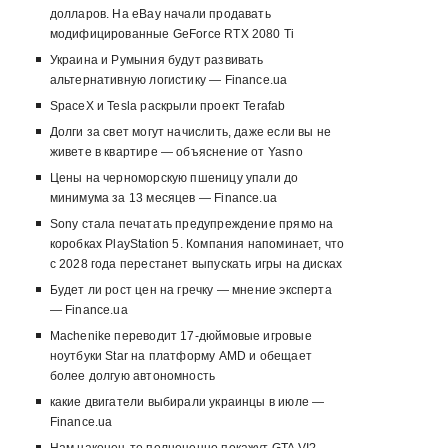
долларов. На eBay начали продавать
модифицированные GeForce RTX 2080 Ti
Украина и Румыния будут развивать
альтернативную логистику — Finance.ua
SpaceX и Tesla раскрыли проект Terafab
Долги за свет могут начислить, даже если вы не
живете в квартире — объяснение от Yasno
Цены на черноморскую пшеницу упали до
минимума за 13 месяцев — Finance.ua
Sony стала печатать предупреждение прямо на
коробках PlayStation 5. Компания напоминает, что
с 2028 года перестанет выпускать игры на дисках
Будет ли рост цен на гречку — мнение эксперта
— Finance.ua
Machenike переводит 17-дюймовые игровые
ноутбуки Star на платформу AMD и обещает
более долгую автономность
какие двигатели выбирали украинцы в июле —
Finance.ua