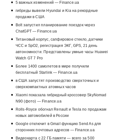
5 важных изменений — Finance.ua
гибриды вывели Hyundai и Kia на рекордные
продажи в США
Bolt запустил планирование поездок через
ChatGPT — Finance.ua
Титановый корпус, сапфировое стекло, датчики
ЧСС и SpO2, регистрация ЭКГ, GPS, 21 день
автономности. Представлены умные часы Huawei
Watch GT 7 Pro
Более 1400 самолетов в мире получили
бесплатный Starlink — Finance.ua
в США запустят производство сверхточных и
сверхкомпактных атомных часов
Xiaomi показала гибридный кроссовер SkyNomad
N90 (фото) — Finance.ua
Rolls-Royce обогнал Renault и Tesla по продажам
новых автомобилей в России
Google отключит в Gmail функцию Send As для
сторонних почтовых адресов — Finance.ua
Видеокарта с 22 ГБ памяти — всего за 500