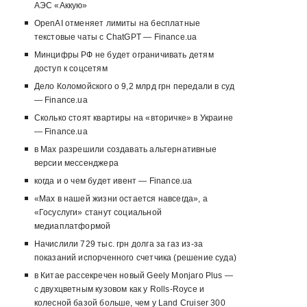
АЭС «Аккую»
OpenAI отменяет лимиты на бесплатные
текстовые чаты с ChatGPT — Finance.ua
Минцифры РФ не будет ограничивать детям
доступ к соцсетям
Дело Коломойского о 9,2 млрд грн передали в суд
— Finance.ua
Сколько стоят квартиры на «вторичке» в Украине
— Finance.ua
в Max разрешили создавать альтернативные
версии мессенджера
когда и о чем будет ивент — Finance.ua
«Max в нашей жизни остается навсегда», а
«Госуслуги» станут социальной
медиаплатформой
Начислили 729 тыс. грн долга за газ из-за
показаний испорченного счетчика (решение суда)
в Китае рассекречен новый Geely Monjaro Plus —
с двухцветным кузовом как у Rolls-Royce и
колесной базой больше, чем у Land Cruiser 300