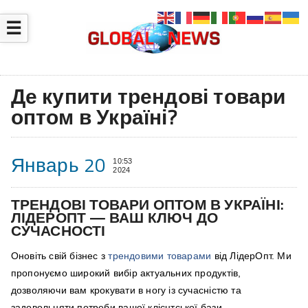
☰
Де купити трендові товари
оптом в Україні?
Январь 20
10:53
2024
ТРЕНДОВІ ТОВАРИ ОПТОМ В УКРАЇНІ:
ЛІДЕРОПТ — ВАШ КЛЮЧ ДО
СУЧАСНОСТІ
Оновіть свій бізнес з
трендовими товарами
від ЛідерОпт. Ми
пропонуємо широкий вибір актуальних продуктів,
дозволяючи вам крокувати в ногу із сучасністю та
задовольняти потреби вашої клієнтської бази.