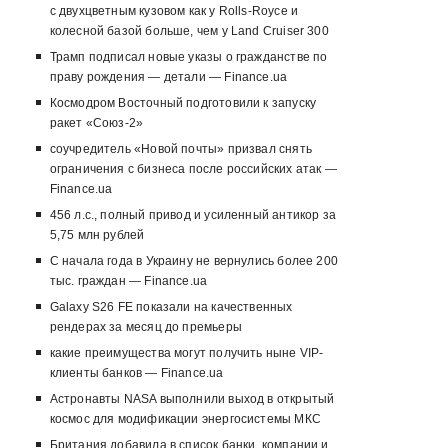
с двухцветным кузовом как у Rolls-Royce и
колесной базой больше, чем у Land Cruiser 300
Трамп подписал новые указы о гражданстве по
праву рождения — детали — Finance.ua
Космодром Восточный подготовили к запуску
ракет «Союз-2»
соучредитель «Новой почты» призвал снять
ограничения с бизнеса после российских атак —
Finance.ua
456 л.с., полный привод и усиленный антикор за
5,75 млн рублей
С начала года в Украину не вернулись более 200
тыс. граждан — Finance.ua
Galaxy S26 FE показали на качественных
рендерах за месяц до премьеры
какие преимущества могут получить ныне VIP-
клиенты банков — Finance.ua
Астронавты NASA выполнили выход в открытый
космос для модификации энергосистемы МКС
Британия добавила в список банки, компании и