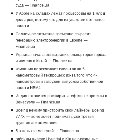
суда — Finance.ua
У Apple на складах лежат процессоры на 1 млрд
долларов, потому что для их упаковки нет чипов
памяти
Солнечное затмение временно сократит
генерацию электроэнергии в Европе —
Finance.ua
Украина начала регистрацию экспортеров гороха
и ячменя в Китай — Finance.ua
компания переключает клиентов на 5-
нанометровый техпроцесс из-за того, что 4-
нанометровый загружен выпуском собственной
памяти HBM4
Индия готовится расширить нефтяные проекты в
Венесуэле — Finance.ua
Boeing некому пристроить свои лайнеры Boeing
777X — их не хочет принимать уже третья
крупная авиакомпания
5 важных изменений — Finance.ua
гибриды вывели Hyundai и Kia на рекордные