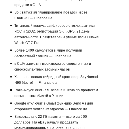
продажи в США
Bolt запустил планирование поездок через
ChatGPT — Finance.ua
Титановый корпус, сапфировое стекло, датчики
ЧСС и SpO2, регистрация ЭКГ, GPS, 21 день
автономности. Представлены умные часы Huawei
Watch GT 7 Pro
Более 1400 самолетов в мире получили
бесплатный Starlink — Finance.ua
в США запустят производство сверхточных и
сверхкомпактных атомных часов
Xiaomi показала гибридный кроссовер SkyNomad
N90 (фото) — Finance.ua
Rolls-Royce обогнал Renault и Tesla по продажам
новых автомобилей в России
Google отключит в Gmail функцию Send As для
сторонних почтовых адресов — Finance.ua
Видеокарта с 22 ГБ памяти — всего за 500
долларов. На eBay начали продавать
модифицированные GeForce RTX 2080 Ti