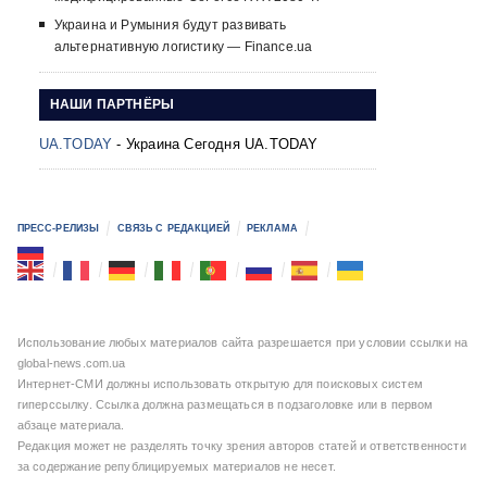
Украина и Румыния будут развивать
альтернативную логистику — Finance.ua
НАШИ ПАРТНЁРЫ
UA.TODAY
- Украина Сегодня UA.TODAY
ПРЕСС-РЕЛИЗЫ
СВЯЗЬ С РЕДАКЦИЕЙ
РЕКЛАМА
Использование любых материалов сайта разрешается при условии ссылки на
global-news.com.ua
Интернет-СМИ должны использовать открытую для поисковых систем
гиперссылку. Ссылка должна размещаться в подзаголовке или в первом
абзаце материала.
Редакция может не разделять точку зрения авторов статей и ответственности
за содержание републицируемых материалов не несет.