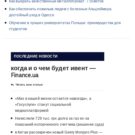
Как выбрать качественный металлопрокат: 7 советов
Как обеспечить пожилым людям с болезнью Альцгеймера
достойный уход в Одессе
Обучение в лучших университетах Польши: преимущества для
студентов
ПОСЛЕДНИЕ НОВОСТИ
когда и о чем будет ивент —
Finance.ua
Читать всю статью
«Max в нашей жизни остается навсегда», а
«Госуслуги» станут социальной
медиаплатформой
Начислили 729 тыс. грн долга за газ из-за
показаний испорченного счетчика (решение суда)
в Китае рассекречен новый Geely Monjaro Plus —