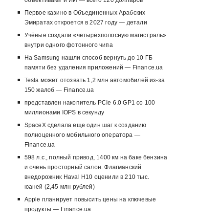
объективами и ИИ — всего 120 долларов
Первое казино в Объединенных Арабских
Эмиратах откроется в 2027 году — детали
Учёные создали «четырёхполосную магистраль»
внутри одного фотонного чипа
На Samsung нашли способ вернуть до 10 ГБ
памяти без удаления приложений — Finance.ua
Tesla может отозвать 1,2 млн автомобилей из-за
150 жалоб — Finance.ua
представлен накопитель PCIe 6.0 GP1 со 100
миллионами IOPS в секунду
SpaceX сделала еще один шаг к созданию
полноценного мобильного оператора —
Finance.ua
598 л.с., полный привод, 1400 км на баке бензина
и очень просторный салон. Флагманский
внедорожник Haval H10 оценили в 210 тыс.
юаней (2,45 млн рублей)
Apple планирует повысить цены на ключевые
продукты — Finance.ua