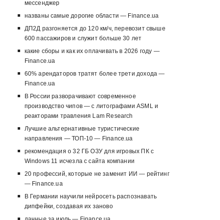
мессенджер
названы самые дорогие области — Finance.ua
ДП2Д разгоняется до 120 км/ч, перевозит свыше
600 пассажиров и служит больше 30 лет
какие сборы и как их оплачивать в 2026 году —
Finance.ua
60% арендаторов тратят более трети дохода —
Finance.ua
В России разворачивают современное
производство чипов — с литографами ASML и
реакторами травления Lam Research
Лучшие альтернативные туристические
направления — ТОП-10 — Finance.ua
рекомендация о 32 ГБ ОЗУ для игровых ПК с
Windows 11 исчезла с сайта компании
20 профессий, которые не заменит ИИ — рейтинг
— Finance.ua
В Германии научили нейросеть распознавать
дипфейки, создавая их заново
данные за июль — Finance.ua