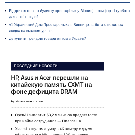
Відкриття нового будинку престарілих у Вінниці – комфорт і турбота
для літніх людей
«1 Украинский Дом Престарелых» в Виннице: забота о пожилых
людях на высшем уровне
Де купити трендові товари оптом в Україні?
ПОСЛЕДНИЕ НОВОСТИ
HP, Asus и Acer перешли на
китайскую память CXMT на
фоне дефицита DRAM
Читать всю статью
OpenAI выплатит $3,2 млн из-за предвзятости
при найме сотрудников — Finance.ua
Xiaomi выпустила умную 4K-камеру с двумя