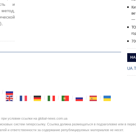
ость и
Ки
 метод,
ве
ической
— 
),
ТО
го
70
НА
UA.
при условии ссылки на global-news.com.ua
сковых систем гиперссылку. Ссылка должна размещаться в подзаголовке или в перво
татей и ответственности за содержание републицируемых материалов не несет.