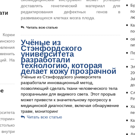
доставлять генетический материал для
Бу
ати
редактирования дефектных генов в
по
развивающихся клетках мозга плода.
лю
Ка
Читать всю статью
по
 Кореи
се
Учёные из
инского
ги
Стэнфордского
овления
университета
По
зменить
разработали
— 
ций. На
технологию, которая
Эл
делает кожу прозрачной
20
Учёные из Стэнфордского университета
Ju
разработали инновационный метод,
до
позволяющий сделать ткани человеческого тела
ре
Сл
прозрачными для видимого света. Этот прорыв
Fi
может привести к значительному прогрессу в
медицинской диагностике, включая обнаружение
Xi
травм, мониторинг
ситета
пе
Читать всю статью
тории»
Ка
столько
пр
внутри
Дл