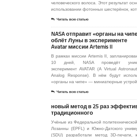
человеческого волоса. Этот результат осн
использовании фотонных шестерёнок, ко
Читать всю статью
NASA отправит «органы на чипе
облёт Луны в эксперименте
Avatar миссии Artemis II
В рамках миссии Artemis II, запланирова
10 дней, NASA проведёт уника
эксперимент AVATAR (A Virtual Astronaut
Analog Response). В нём будут испол
«органы на чипе» — миниатюрные устрой
Читать всю статью
новый метод в 25 раз эффекти
традиционного
Учёные из Федеральной политехническо
Лозанны (EPFL) и Южно-Датского униве
(SDU) разработали метод 3D-печати, 