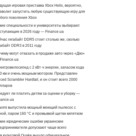
дущая игровая приставка Xbox Helix, вероятно,
зволит запустить любую существующую игру для
бого поколения Xbox
кие специальности и университеты выбирают
ступающие в 2026 году — Finance.ua
йчас гигабайт DDR5 стоит столько же, сколько
габайт DDR3 в 2011 году
чему могут отказать в продаже авто через «Дію»
Finance.ua
ектровелосипед с 2 кВт·ч энергии, запасом хода
0 км и очень мощным мотором. Представлен
iced Scrambler Hardtail, и он стоит всего 2000
лларов
едует ли платить детям за оценки и уборку —
nance.ua
aomi выпустила мощный моющий пылесос с
ной, паром 160 °C и промывкой щетки кипятком
кие юридические ошибки украинские
едприниматели допускают чаще всего
я культовой Quake вышло официальное