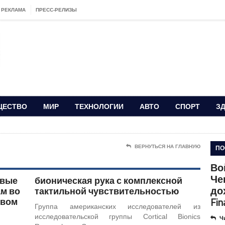
РЕКЛАМА
ПРЕСС-РЕЛИЗЫ
ЩЕСТВО
МИР
ТЕХНОЛОГИИ
АВТО
СПОРТ
З
ПО
ВЕРНУТЬСЯ НА ГЛАВНУЮ
Во
Че
рвые
бионическая рука с комплексной
до
м во
тактильной чувствительностью
Fin
ивом
Группа американских исследователей из
исследовательской группы Cortical Bionics
Ч