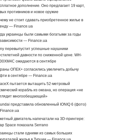
сплатное дополнение. Оно предлагает 19 карт,
вых противников и новое оружие
чему не стоит сдавать приобретенное жилье в
енду — Finance.ua
гда украинцы были самыми богатыми за годы
зависимости — Finance.ua
ny перевыпустит успешные наушники
стилетней давности по сниженной цене. WH-
00XM4C ожидаются в сентябре
раны ОПЕК+ согласились увеличить добычу
фти в сентябре — Finance.ua
aceX пытается вытащить 52-метровый
смический корабль из океана, но операция «не
глядит многообещающей»
undai представила обновленный IONIQ 6 (фото)
Finance.ua
кетный двигатель напечатали на 3D-принтере:
ap Space показала Serrano
раинцы стали одними из самых больших
купателей жилья в Турции — Finance.ua