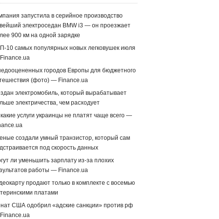
мпания запустила в серийное производство
вейший электроседан BMW i3 — он проезжает
лее 900 км на одной зарядке
П-10 самых популярных новых легковушек июля
Finance.ua
недооцененных городов Европы для бюджетного
тешествия (фото) — Finance.ua
здан электромобиль, который вырабатывает
льше электричества, чем расходует
 какие услуги украинцы не платят чаще всего —
nance.ua
еные создали умный транзистор, который сам
дстраивается под скорость данных
гут ли уменьшить зарплату из-за плохих
зультатов работы — Finance.ua
деокарту продают только в комплекте с восемью
теринскими платами
нат США одобрил «адские санкции» против рф
Finance.ua