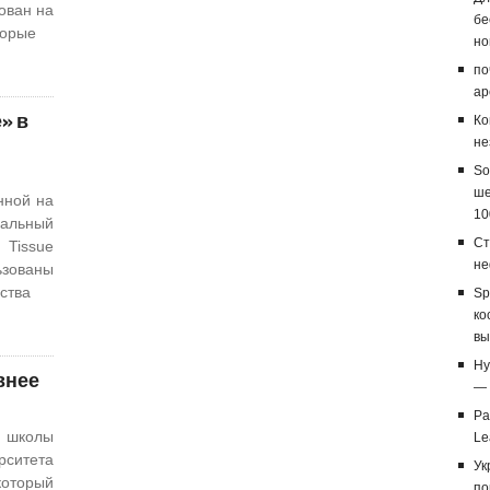
ован на
бе
торые
но
по
ар
» в
Ко
не
So
ше
нной на
10
льный
Ст
 Tissue
не
ьзованы
ства
Sp
ко
вы
Hy
внее
— 
Ра
й школы
Le
рситета
Ук
который
по