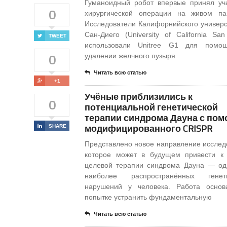
Гуманоидный робот впервые принял уч
0
хирургической операции на живом па
Исследователи Калифорнийского универс
Сан-Диего (University of California San
TWEET
использовали Unitree G1 для помо
0
удалении желчного пузыря
Читать всю статью
+1
Учёные приблизились к
0
потенциальной генетической
терапии синдрома Дауна с по
модифицированного CRISPR
SHARE
Представлено новое направление исслед
которое может в будущем привести к
целевой терапии синдрома Дауна — од
наиболее распространённых генети
нарушений у человека. Работа основ
попытке устранить фундаментальную
Читать всю статью