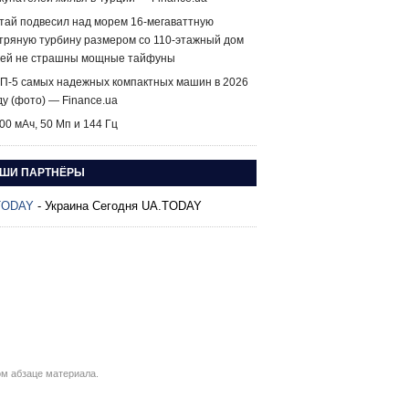
тай подвесил над морем 16-мегаваттную
тряную турбину размером со 110-этажный дом
ей не страшны мощные тайфуны
П-5 самых надежных компактных машин в 2026
ду (фото) — Finance.ua
00 мАч, 50 Мп и 144 Гц
ШИ ПАРТНЁРЫ
TODAY
- Украина Сегодня UA.TODAY
м абзаце материала.