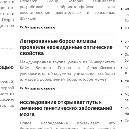
Research Group, которая занимается
астие в
разработкой нейроинтерфейсов для
циенте.
ко
восстановления двигательных и сенсорных
итета в
но
функций
 Diego)
бо
щи при
Читать всю статью
ТО
— 
Легированные бором алмазы
5 
проявили неожиданные оптические
пу
свойства
Со
бо
Международная группа учёных из Университета
мощью
Кейс Вестерн Резерв и Иллинойсского
за
университета обнаружила уникальное свойство
Fi
алмазов с добавлением бора, которое может
Уч
ований,
по
 первой
Читать всю статью
ного из
Мо
ческих
исследование открывает путь к
ре
ана на
лечению генетических заболеваний
ви
мозга
ма
Се
Новое исследование показывает, что
— 
биомедицинский инструмент может успешно