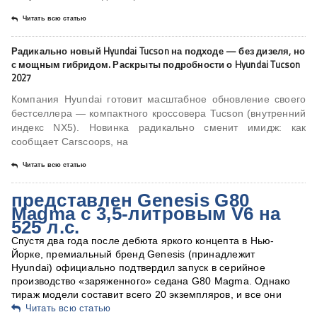
Читать всю статью
Радикально новый Hyundai Tucson на подходе — без дизеля, но
с мощным гибридом. Раскрыты подробности о Hyundai Tucson
2027
Компания Hyundai готовит масштабное обновление своего
бестселлера — компактного кроссовера Tucson (внутренний
индекс NX5). Новинка радикально сменит имидж: как
сообщает Carscoops, на
Читать всю статью
представлен Genesis G80
Magma с 3,5-литровым V6 на
525 л.с.
Спустя два года после дебюта яркого концепта в Нью-
Йорке, премиальный бренд Genesis (принадлежит
Hyundai) официально подтвердил запуск в серийное
производство «заряженного» седана G80 Magma. Однако
тираж модели составит всего 20 экземпляров, и все они
Читать всю статью