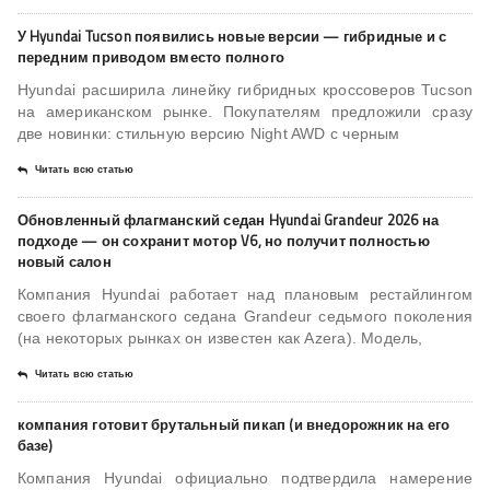
У Hyundai Tucson появились новые версии — гибридные и с
передним приводом вместо полного
Hyundai расширила линейку гибридных кроссоверов Tucson
на американском рынке. Покупателям предложили сразу
две новинки: стильную версию Night AWD с черным
Читать всю статью
Обновленный флагманский седан Hyundai Grandeur 2026 на
подходе — он сохранит мотор V6, но получит полностью
новый салон
Компания Hyundai работает над плановым рестайлингом
своего флагманского седана Grandeur седьмого поколения
(на некоторых рынках он известен как Azera). Модель,
Читать всю статью
компания готовит брутальный пикап (и внедорожник на его
базе)
Компания Hyundai официально подтвердила намерение