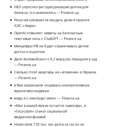
НБУ упростил реструктуризацию долгов для
бизнеса: что изменилось — Finance.ua
Росатом собирается продать долю в проекте
АЭС «Аккую»
OpenAI отменяет лимиты на бесплатные
текстовые чаты с ChatGPT — Finance.ua
Минцифры РФ не будет ограничивать детям
доступ к соцсетям
Дело Коломойского о 9,2 млрд грн передали в суд
— Finance.ua
Сколько стоят квартиры на «вторичке» в Украине
— Finance.ua
в Max разрешили создавать альтернативные
версии мессенджера
когда и о чем будет ивент — Finance.ua
«Max в нашей жизни остается навсегда», а
«Госуслуги» станут социальной
медиаплатформой
Начислили 729 тыс. грн долга за газ из-за