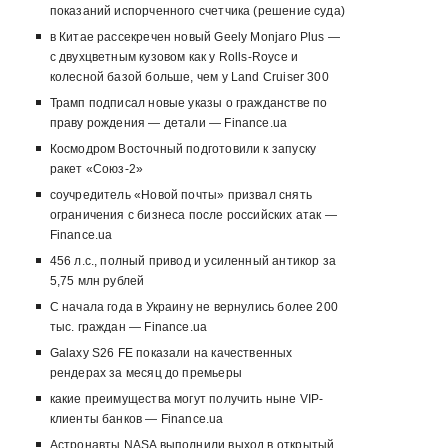
показаний испорченного счетчика (решение суда)
в Китае рассекречен новый Geely Monjaro Plus —
с двухцветным кузовом как у Rolls-Royce и
колесной базой больше, чем у Land Cruiser 300
Трамп подписал новые указы о гражданстве по
праву рождения — детали — Finance.ua
Космодром Восточный подготовили к запуску
ракет «Союз-2»
соучредитель «Новой почты» призвал снять
ограничения с бизнеса после российских атак —
Finance.ua
456 л.с., полный привод и усиленный антикор за
5,75 млн рублей
С начала года в Украину не вернулись более 200
тыс. граждан — Finance.ua
Galaxy S26 FE показали на качественных
рендерах за месяц до премьеры
какие преимущества могут получить ныне VIP-
клиенты банков — Finance.ua
Астронавты NASA выполнили выход в открытый