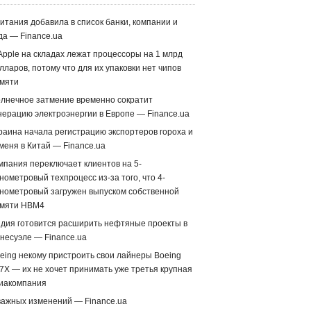
итания добавила в список банки, компании и
да — Finance.ua
Apple на складах лежат процессоры на 1 млрд
лларов, потому что для их упаковки нет чипов
мяти
лнечное затмение временно сократит
нерацию электроэнергии в Европе — Finance.ua
раина начала регистрацию экспортеров гороха и
меня в Китай — Finance.ua
мпания переключает клиентов на 5-
нометровый техпроцесс из-за того, что 4-
нометровый загружен выпуском собственной
мяти HBM4
дия готовится расширить нефтяные проекты в
несуэле — Finance.ua
eing некому пристроить свои лайнеры Boeing
7X — их не хочет принимать уже третья крупная
иакомпания
важных изменений — Finance.ua