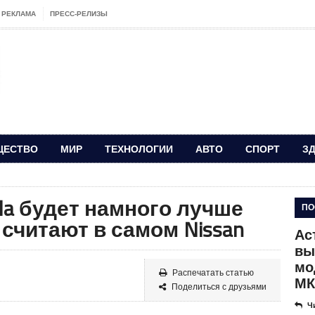
РЕКЛАМА
ПРЕСС-РЕЛИЗЫ
ЩЕСТВО
МИР
ТЕХНОЛОГИИ
АВТО
СПОРТ
З
da будет намного лучше
ПО
ак считают в самом Nissan
Ас
вы
мо
Распечатать статью
МК
Поделиться с друзьями
Ч