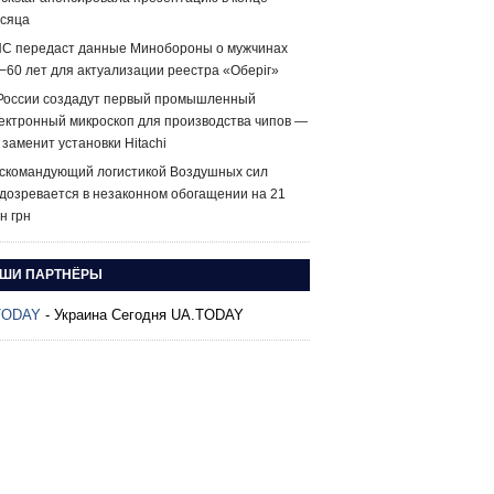
сяца
С передаст данные Минобороны о мужчинах
−60 лет для актуализации реестра «Оберіг»
России создадут первый промышленный
ектронный микроскоп для производства чипов —
 заменит установки Hitachi
скомандующий логистикой Воздушных сил
дозревается в незаконном обогащении на 21
н грн
ШИ ПАРТНЁРЫ
TODAY
- Украина Сегодня UA.TODAY