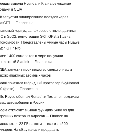
бриды вывели Hyundai и Kia на рекордные
одажи в США
lt запустил планирование поездок через
atGPT — Finance.ua
тановый корпус, сапфировое стекло, датчики
С и SpO2, регистрация ЭКГ, GPS, 21 день
тономности. Представлены умные часы Huawei
tch GT 7 Pro
лее 1400 самолетов в мире получили
сплатный Starlink — Finance.ua
США запустят производство сверхточных и
ерхкомпактных атомных часов
aomi показала гибридный кроссовер SkyNomad
0 (фото) — Finance.ua
lls-Royce обогнал Renault и Tesla по продажам
вых автомобилей в России
ogle отключит в Gmail функцию Send As для
оронних почтовых адресов — Finance.ua
деокарта с 22 ГБ памяти — всего за 500
лларов. На eBay начали продавать