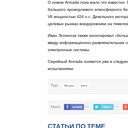
О новом Armada пока мало что известно. П
большого прожорливого атмосферного бе
V6 мощностью 424 л.с. Дизельного мотора,
целевых рынках внедорожники на тяжело
Иван Эспиноза также анонсировал «больш
ввиду информационно-развлекательная с
электронные системы.
Серийный Armada появится уже в следующ
испытаниями.
Tags
Nissan
авто
0
0
Share
SHARE
TWEET
СТАТЬИ ПО ТЕМЕ