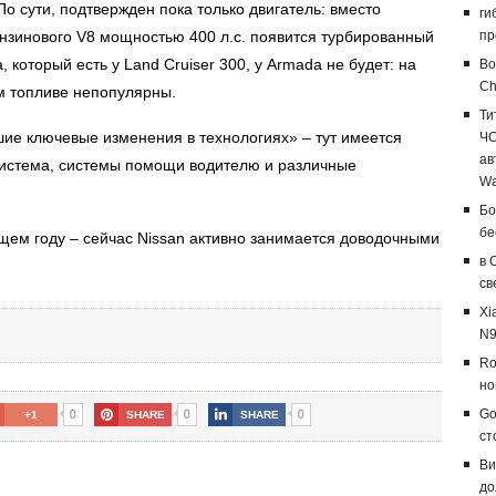
о сути, подтвержден пока только двигатель: вместо
ги
нзинового V8 мощностью 400 л.с. появится турбированный
пр
 который есть у Land Cruiser 300, у Armada не будет: на
Bo
Ch
м топливе непопулярны.
Ти
ие ключевые изменения в технологиях» – тут имеется
ЧС
ав
истема, системы помощи водителю и различные
Wa
Бо
бе
ем году – сейчас Nissan активно занимается доводочными
в 
св
Xi
N9
Ro
но
0
0
0
Go
+1
SHARE
SHARE
ст
Ви
до