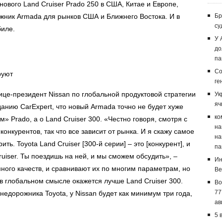
нового Land Cruiser Prado 250 в США, Китае и Европе,
ожник Armada для рынков США и Ближнего Востока. И в
Бр
су
биле.
У 
до
па
Со
руют
ге
вице-президент Nissan по глобальной продуктовой стратегии
Ук
яч
анию CarExpert, что новый Armada точно не будет хуже
ко
м» Prado, а о Land Cruiser 300. «Честно говоря, смотря с
на
конкурентов, так что все зависит от рынка. И я скажу самое
на
ть. Toyota Land Cruiser [300-й серии] – это [конкурент], и
па
iser. Ты поездишь на ней, и мы сможем обсудить», –
Ин
ного качеств, и сравнивают их по многим параметрам, но
Ве
 в глобальном смысле окажется лучше Land Cruiser 300.
Bo
77
недорожника Toyota, у Nissan будет как минимум три года,
ав
5 