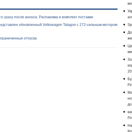
мо
Ук
 сразу после анонса. Распаковка и комплект поставки
ал
редставлен обновленный Volkswagen Talagon с 272-сильным мотором
Sp
До
еограниченные отпуска
жи
Це
ми
So
ко
20
Бу
Fi
Ma
но
до
ка
Fi
На
Ro