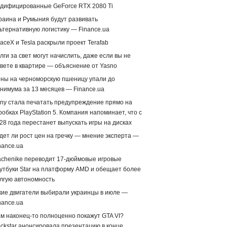
дифицированные GeForce RTX 2080 Ti
раина и Румыния будут развивать
ьтернативную логистику — Finance.ua
aceX и Tesla раскрыли проект Terafab
лги за свет могут начислить, даже если вы не
вете в квартире — объяснение от Yasno
ны на черноморскую пшеницу упали до
нимума за 13 месяцев — Finance.ua
ny стала печатать предупреждение прямо на
робках PlayStation 5. Компания напоминает, что с
28 года перестанет выпускать игры на дисках
дет ли рост цен на гречку — мнение эксперта —
nance.ua
chenike переводит 17-дюймовые игровые
утбуки Star на платформу AMD и обещает более
лгую автономность
кие двигатели выбирали украинцы в июле —
nance.ua
м наконец-то полноценно покажут GTA VI?
ckstar анонсировала презентацию в конце