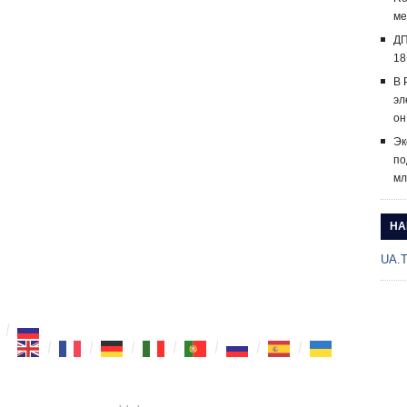
ме
ДП
18
В 
эл
он
Эк
по
мл
НА
UA.