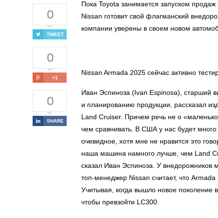
Пока Toyota занимается запуском продаж 
0
Nissan готовит свой флагманский внедор
компании уверены в своем новом автомо
TWEET
0
Nissan Armada 2025 сейчас активно тести
+1
Иван Эспиноза (Ivan Espinosa), старший 
0
и планированию продукции, рассказал изд
Land Cruiser. Причем речь не о «маленько
SHARE
чем сравнивать. В США у нас будет много 
очевидное, хотя мне не нравится это говори
наша машина намного лучше, чем Land Cru
сказал Иван Эспиноза. У внедорожников м
топ-менеджер Nissan считает, что Armada
Учитывая, когда вышло новое поколение в
чтобы превзойти LC300.