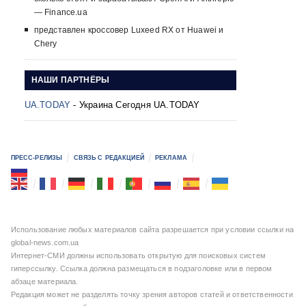
— Finance.ua
представлен кроссовер Luxeed RX от Huawei и
Chery
НАШИ ПАРТНЁРЫ
UA.TODAY
- Украина Сегодня UA.TODAY
ПРЕСС-РЕЛИЗЫ
СВЯЗЬ С РЕДАКЦИЕЙ
РЕКЛАМА
Использование любых материалов сайта разрешается при условии ссылки на
global-news.com.ua
Интернет-СМИ должны использовать открытую для поисковых систем
гиперссылку. Ссылка должна размещаться в подзаголовке или в первом
абзаце материала.
Редакция может не разделять точку зрения авторов статей и ответственности