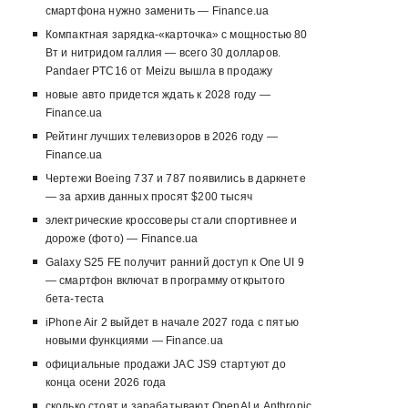
смартфона нужно заменить — Finance.ua
Компактная зарядка-«карточка» с мощностью 80
Вт и нитридом галлия — всего 30 долларов.
Pandaer PTC16 от Meizu вышла в продажу
новые авто придется ждать к 2028 году —
Finance.ua
Рейтинг лучших телевизоров в 2026 году —
Finance.ua
Чертежи Boeing 737 и 787 появились в даркнете
— за архив данных просят $200 тысяч
электрические кроссоверы стали спортивнее и
дороже (фото) — Finance.ua
Galaxy S25 FE получит ранний доступ к One UI 9
— смартфон включат в программу открытого
бета-теста
iPhone Air 2 выйдет в начале 2027 года с пятью
новыми функциями — Finance.ua
официальные продажи JAC JS9 стартуют до
конца осени 2026 года
сколько стоят и зарабатывают OpenAI и Anthropic