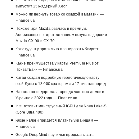
выпустит 256-ядерный Xeon
Можно ли вернуть товар со скидкой в ​​магазин —
Finance.ua
Похоже, зря Mazda рвалась в премиум.
Американцы не горят желанием покупать дорогие
Mazda CX-90 и CX-70
Как студенту правильно планировать бюджет —
Finance.ua
Какие преимущества у карты Premium Plus от
ПриватБанк — Finance.ua
Китай создал подробную геологическую карту
всей Луны с 13 000 кратерами и 17 типами пород
На сколько подорожала аренда частных домов в
Украине с 2022 года — Finance.ua
Intel готовит монструозный iGPU для Nova Lake-S
(Core Ultra 400)
какие налоги придется платить украинцам —
Finance.ua
Google DeepMind научился предсказывать