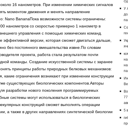
су
 около 16 нанометров. При изменении химических сигналов
У 
лять моментом движения и менять направление
до
: Nano BananaПока возможности системы ограничены:
па
00 нанометров со скоростью примерно 1 нанометр в
Со
т внешнего управления с помощью химических команд.
ге
 эффективной версии, которая сможет двигаться дальше,
Ук
яч
мно без постоянного вмешательства извне.По словам
ко
оводителя проекта, работа стала результатом почти
на
дной команды. Создание искусственной системы с заранее
на
понять принципы работы природных белковых механизмов:
па
, какие ограничения возникают при изменении конструкции
Ин
 уже существующих биологических компонентов.Авторы
Ве
 для разработки нового поколения программируемых
Bo
бные системы могут использоваться в биологических
77
ав
лекулярных конструкций сможет выполнять операции
5 
и, а также в других направлениях синтетической биологии
ги
пр