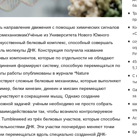
ба
Тр
пр
ть направление движения с помощью химических сигналов
Ко
«С
номеханизмамУчёные из Университета Нового Южного
со
кусственный белковый комплекс, способный совершать
ог
ль молекулы ДНК. Конструкция получила название
Fi
овых компонентов, которые по отдельности не обладают
45
единения формируют систему, способную перемещаться по
5,
аты работы опубликованы в журнале *Nature
С 
ществуют сложные белковые механизмы, которые выполняют
ты
ример, белки кинезин, динеин и миозин перемещают
Ga
е участвуют в сокращении мышц. Однако создание
за
ложной задачей: учёным необходимо не просто собрать
ка
кл
взаимодействовали так, чтобы возникло контролируемое
Ас
Tumbleweed из трёх белковых участков, которые способны
ко
ельностями ДНК. Эти участки поочерёдно меняют точки
Бр
кции перемещаться вдоль специально созданной ДНК-