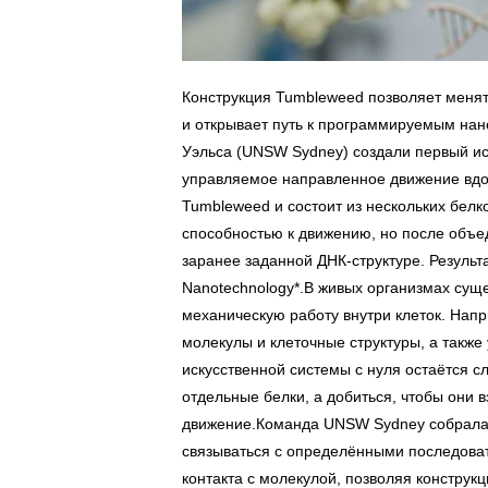
Конструкция Tumbleweed позволяет меня
и открывает путь к программируемым на
Уэльса (UNSW Sydney) создали первый ис
управляемое направленное движение вдо
Tumbleweed и состоит из нескольких белк
способностью к движению, но после объ
заранее заданной ДНК-структуре. Результ
Nanotechnology*.В живых организмах су
механическую работу внутри клеток. Нап
молекулы и клеточные структуры, а такж
искусственной системы с нуля остаётся с
отдельные белки, а добиться, чтобы они 
движение.Команда UNSW Sydney собрала 
связываться с определёнными последоват
контакта с молекулой, позволяя констру