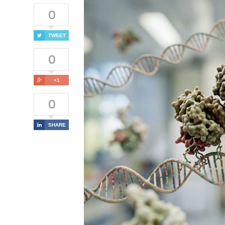
0
TWEET
0
+1
0
SHARE