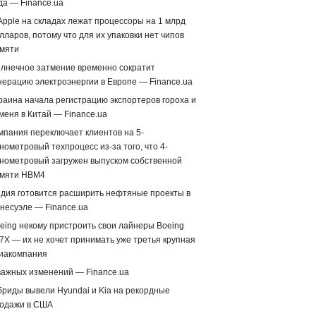
да — Finance.ua
Apple на складах лежат процессоры на 1 млрд
лларов, потому что для их упаковки нет чипов
мяти
лнечное затмение временно сократит
нерацию электроэнергии в Европе — Finance.ua
раина начала регистрацию экспортеров гороха и
меня в Китай — Finance.ua
мпания переключает клиентов на 5-
нометровый техпроцесс из-за того, что 4-
нометровый загружен выпуском собственной
мяти HBM4
дия готовится расширить нефтяные проекты в
несуэле — Finance.ua
eing некому пристроить свои лайнеры Boeing
7X — их не хочет принимать уже третья крупная
иакомпания
важных изменений — Finance.ua
бриды вывели Hyundai и Kia на рекордные
одажи в США