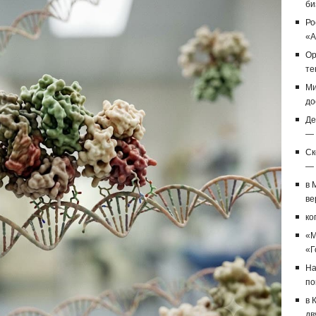
би
Ро
«А
Op
те
Ми
до
Де
— 
Ск
— 
в 
ве
ко
«M
«Г
На
по
в 
дв