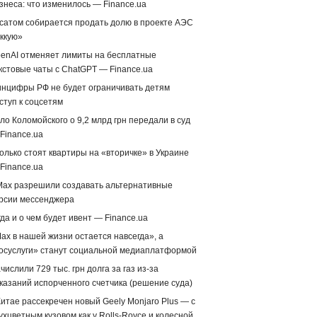
знеса: что изменилось — Finance.ua
сатом собирается продать долю в проекте АЭС
ккую»
enAI отменяет лимиты на бесплатные
кстовые чаты с ChatGPT — Finance.ua
нцифры РФ не будет ограничивать детям
ступ к соцсетям
ло Коломойского о 9,2 млрд грн передали в суд
Finance.ua
олько стоят квартиры на «вторичке» в Украине
Finance.ua
Max разрешили создавать альтернативные
рсии мессенджера
гда и о чем будет ивент — Finance.ua
ax в нашей жизни остается навсегда», а
осуслуги» станут социальной медиаплатформой
числили 729 тыс. грн долга за газ из-за
казаний испорченного счетчика (решение суда)
Китае рассекречен новый Geely Monjaro Plus — с
ухцветным кузовом как у Rolls-Royce и колесной