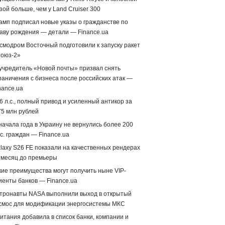
зой больше, чем у Land Cruiser 300
амп подписал новые указы о гражданстве по
аву рождения — детали — Finance.ua
смодром Восточный подготовили к запуску ракет
оюз-2»
учредитель «Новой почты» призвал снять
раничения с бизнеса после российских атак —
nance.ua
6 л.с., полный привод и усиленный антикор за
75 млн рублей
начала года в Украину не вернулись более 200
с. граждан — Finance.ua
laxy S26 FE показали на качественных рендерах
 месяц до премьеры
кие преимущества могут получить ныне VIP-
иенты банков — Finance.ua
тронавты NASA выполнили выход в открытый
смос для модификации энергосистемы МКС
итания добавила в список банки, компании и