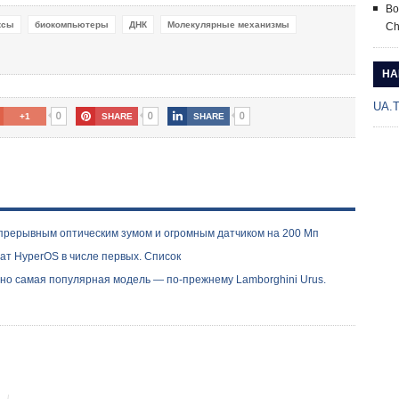
Bo
ксы
биокомпьютеры
ДНК
Молекулярные механизмы
Ch
НА
UA.
0
0
0
+1
SHARE
SHARE
непрерывным оптическим зумом и огромным датчиком на 200 Мп
ат HyperOS в числе первых. Список
 но самая популярная модель — по-прежнему Lamborghini Urus.