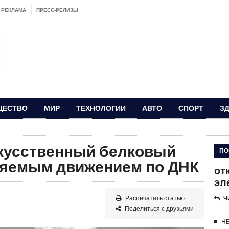
РЕКЛАМА
ПРЕСС-РЕЛИЗЫ
ЩЕСТВО
МИР
ТЕХНОЛОГИИ
АВТО
СПОРТ
З
кусственный белковый
ПО
ляемым движением по ДНК
от
эл
Распечатать статью
Ч
Поделиться с друзьями
НБ