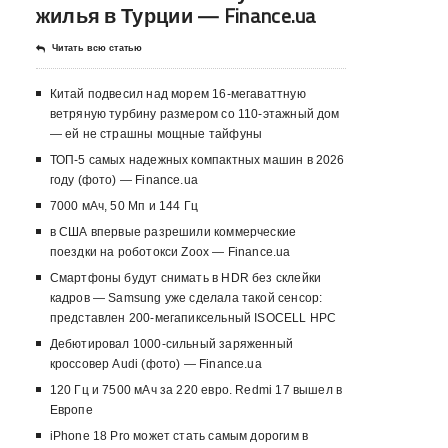
жилья в Турции — Finance.ua
Читать всю статью
Китай подвесил над морем 16-мегаваттную
ветряную турбину размером со 110-этажный дом
— ей не страшны мощные тайфуны
ТОП-5 самых надежных компактных машин в 2026
году (фото) — Finance.ua
7000 мАч, 50 Мп и 144 Гц
в США впервые разрешили коммерческие
поездки на роботокси Zoox — Finance.ua
Смартфоны будут снимать в HDR без склейки
кадров — Samsung уже сделала такой сенсор:
представлен 200-мегапиксельный ISOCELL HPC
Дебютировал 1000-сильный заряженный
кроссовер Audi (фото) — Finance.ua
120 Гц и 7500 мАч за 220 евро. Redmi 17 вышел в
Европе
iPhone 18 Pro может стать самым дорогим в