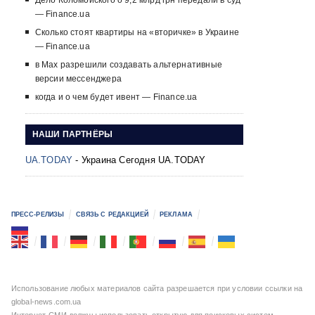
Дело Коломойского о 9,2 млрд грн передали в суд
— Finance.ua
Сколько стоят квартиры на «вторичке» в Украине
— Finance.ua
в Max разрешили создавать альтернативные
версии мессенджера
когда и о чем будет ивент — Finance.ua
НАШИ ПАРТНЁРЫ
UA.TODAY
- Украина Сегодня UA.TODAY
ПРЕСС-РЕЛИЗЫ
СВЯЗЬ С РЕДАКЦИЕЙ
РЕКЛАМА
Использование любых материалов сайта разрешается при условии ссылки на
global-news.com.ua