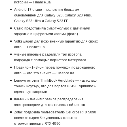
истории — Finance.ua
Android 17 станет последним большим
обновлением для Galaxy S23, Galaxy S23 Plus,
Galaxy S23 Ultra и Galaxy S23 FE
Casio представила смарт-кольцо с датчиками
здоровья и цифровыми часами (фото)
Volkswagen дал пожизненную гарантию для своих
авто — Finance.ua
ученые впервые разделили три изотопа
водорода с помощью пористого материала
Правило «1−3−5» перед покупкой подержанного
авто — что это значит — Finance.ua
Lenovo готовит ThinkBook Aeroblade — настолько
тонкий ноутбук, что для портов USB-C пришлось
сделать утолщение
Кабмин изменил правила распределения
электроэнергии для критических объектов
Zotac подарила пользователю GeForce RTX 5090
после четырех безуспешных попыток
отремонтировать RTX 4090