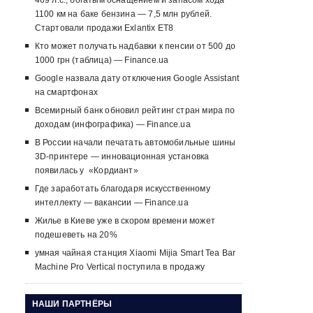
469 л.с., богатым оснащением и запасом хода
1100 км на баке бензина — 7,5 млн рублей.
Стартовали продажи Exlantix ET8
Кто может получать надбавки к пенсии от 500 до
1000 грн (таблица) — Finance.ua
Google назвала дату отключения Google Assistant
на смартфонах
Всемирный банк обновил рейтинг стран мира по
доходам (инфографика) — Finance.ua
В России начали печатать автомобильные шины
3D-принтере — инновационная установка
появилась у «Кордиант»
Где заработать благодаря искусственному
интеллекту — вакансии — Finance.ua
Жилье в Киеве уже в скором времени может
подешеветь на 20%
умная чайная станция Xiaomi Mijia Smart Tea Bar
Machine Pro Vertical поступила в продажу
НАШИ ПАРТНЁРЫ