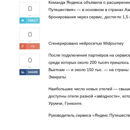
Команда Яндекса объявила о расширении
0
Путешествия» — в основном в странах Аз
бронирования через сервис, достигло 1,5 
TWEET
0
Сгенерировано нейросетью Midjourney
+1
После подключения партнёров на сервисе
0
среди которых около 200 тысяч пришлось 
Вьетнам — и около 150 тыс. — на страны
SHARE
Эмираты.
Наибольшее число новых отелей — свыше 
доступны отели разной «звёздности», кот
Урумчи, Гонконге.
Руководитель сервиса «Яндекс Путешеств