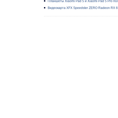
Планшеты Xiaomi Pad 5 и Xiaomi Pad 5 Pro пол
Видеокарта XFX Speedster ZERO Radeon RX 