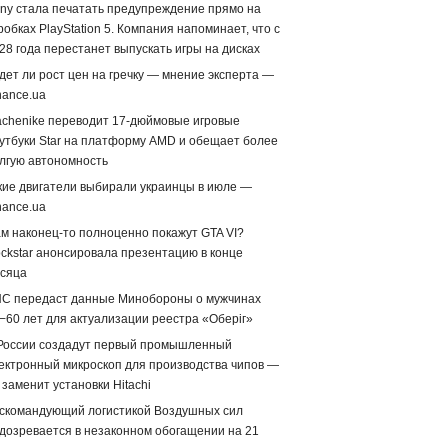
ny стала печатать предупреждение прямо на
робках PlayStation 5. Компания напоминает, что с
28 года перестанет выпускать игры на дисках
дет ли рост цен на гречку — мнение эксперта —
nance.ua
chenike переводит 17-дюймовые игровые
утбуки Star на платформу AMD и обещает более
лгую автономность
кие двигатели выбирали украинцы в июле —
nance.ua
м наконец-то полноценно покажут GTA VI?
ckstar анонсировала презентацию в конце
сяца
С передаст данные Минобороны о мужчинах
−60 лет для актуализации реестра «Оберіг»
России создадут первый промышленный
ектронный микроскоп для производства чипов —
 заменит установки Hitachi
скомандующий логистикой Воздушных сил
дозревается в незаконном обогащении на 21