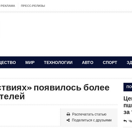
РЕКЛАМА
ПРЕСС-РЕЛИЗЫ
ЩЕСТВО
МИР
ТЕХНОЛОГИИ
АВТО
СПОРТ
З
ствиях» появилось более
ПО
отелей
Це
пш
за
Распечатать статью
Поделиться с друзьями
Ч