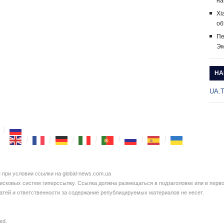
на
Xi
об
Пе
Эм
НА
UA.
при условии ссылки на global-news.com.ua
сковых систем гиперссылку. Ссылка должна размещаться в подзаголовке или в перво
татей и ответственности за содержание републицируемых материалов не несет.
ved.