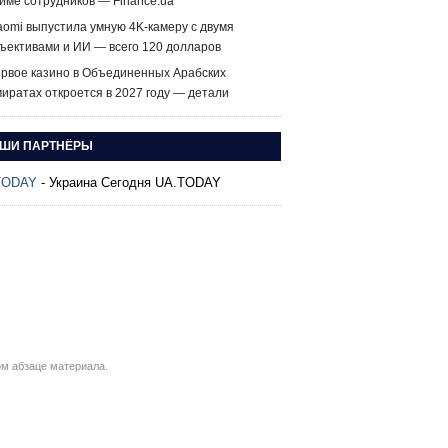
йме сотрудников — Finance.ua
aomi выпустила умную 4K-камеру с двумя
ъективами и ИИ — всего 120 долларов
рвое казино в Объединенных Арабских
иратах откроется в 2027 году — детали
ШИ ПАРТНЁРЫ
TODAY
- Украина Сегодня UA.TODAY
м абзаце материала.