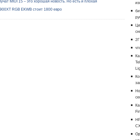
учат MIUI 15 – это хорошая новость. Но есть и плохая
из
6900XT RGB EKWB стоит 1800 евро
би
ру
Це
сн
2Г
чт
Ка
Te
Li
Ко
за
Но
се
Ка
Fi
HP
CX
Op