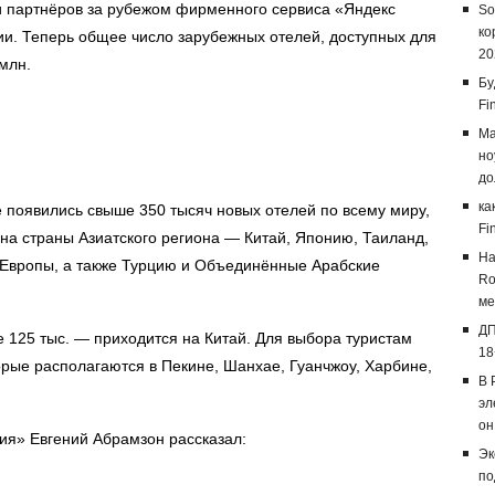
 партнёров за рубежом фирменного сервиса «Яндекс
So
ко
ии. Теперь общее число зарубежных отелей, доступных для
20
млн.
Бу
Fi
Ma
но
до
ка
 появились свыше 350 тысяч новых отелей по всему миру,
Fi
на страны Азиатского региона — Китай, Японию, Таиланд,
На
 Европы, а также Турцию и Объединённые Арабские
Ro
ме
ДП
125 тыс. — приходится на Китай. Для выбора туристам
18
орые располагаются в Пекине, Шанхае, Гуанчжоу, Харбине,
В 
эл
он
ия» Евгений Абрамзон рассказал:
Эк
по