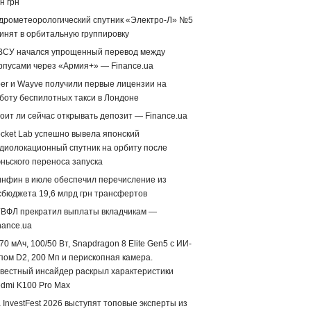
н грн
дрометеорологический спутник «Электро-Л» №5
инят в орбитальную группировку
ВСУ начался упрощенный перевод между
рпусами через «Армия+» — Finance.ua
er и Wayve получили первые лицензии на
боту беспилотных такси в Лондоне
оит ли сейчас открывать депозит — Finance.ua
cket Lab успешно вывела японский
диолокационный спутник на орбиту после
ньского переноса запуска
нфин в июле обеспечил перечисление из
сбюджета 19,6 млрд грн трансфертов
ВФЛ прекратил выплаты вкладчикам —
nance.ua
70 мАч, 100/50 Вт, Snapdragon 8 Elite Gen5 с ИИ-
пом D2, 200 Мп и перископная камера.
вестный инсайдер раскрыл характеристики
dmi K100 Pro Max
 InvestFest 2026 выступят топовые эксперты из