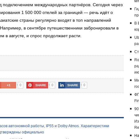
мл
ад подключением международных партнёров. Сегодня через
Ги
ирования 1 500 000 отелей за границей — речь идёт о
пр
Азиатские страны регулярно входят в топ направлений
В 
 Например, в сентябре путешественники забронировали в
ко
ем в августе, и спрос продолжает расти.
Ub
ра
Ст
Ro
ра
ию
Ми
0
0
0
+1
SHARE
SHARE
го
ФГ
Fi
90
чи
Из
сов автономной работы, IP55 и Dolby Atmos. Характеристики
Re
одтверждены официально
На