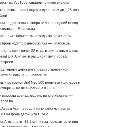
вестных YouTube-каналов по инвестициям
топливные Lada Largus подешевели до 1,25 млн
блей
ны на дизтопливо впервые за последний месяц
изились — Finance.ua
ИС начал начислять награды за активность
о происходит с рынком жилья — Finance.ua
нада вложит почти $2 млрд в спутниковую связь
lesat для Арктики и расширит группировку
ghtspeed
гда теряют действие справки о временной
щите в Польше — Finance.ua
вый мотоцикл Ural Neo 500 появится у дилеров в
нтябре — но не в России, а в США
к выросла аренда квартир на юге Украины —
nance.ua
, Asus и Acer перешли на китайскую память
MT на фоне дефицита DRAM
enAI выплатит $3,2 млн из-за предвзятости при