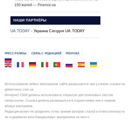
150 жалоб — Finance.ua
НАШИ ПАРТНЁРЫ
UA.TODAY
- Украина Сегодня UA.TODAY
ПРЕСС-РЕЛИЗЫ
СВЯЗЬ С РЕДАКЦИЕЙ
РЕКЛАМА
Использование любых материалов сайта разрешается при условии ссылки на
global-news.com.ua
Интернет-СМИ должны использовать открытую для поисковых систем
гиперссылку. Ссылка должна размещаться в подзаголовке или в первом
абзаце материала.
Редакция может не разделять точку зрения авторов статей и ответственности
за содержание републицируемых материалов не несет.