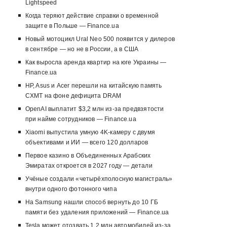
Lightspeed
Когда теряют действие справки о временной
защите в Польше — Finance.ua
Новый мотоцикл Ural Neo 500 появится у дилеров
в сентябре — но не в России, а в США
Как выросла аренда квартир на юге Украины —
Finance.ua
HP, Asus и Acer перешли на китайскую память
CXMT на фоне дефицита DRAM
OpenAI выплатит $3,2 млн из-за предвзятости
при найме сотрудников — Finance.ua
Xiaomi выпустила умную 4K-камеру с двумя
объективами и ИИ — всего 120 долларов
Первое казино в Объединенных Арабских
Эмиратах откроется в 2027 году — детали
Учёные создали «четырёхполосную магистраль»
внутри одного фотонного чипа
На Samsung нашли способ вернуть до 10 ГБ
памяти без удаления приложений — Finance.ua
Tesla может отозвать 1,2 млн автомобилей из-за