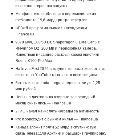
июньского переноса запуска
Минфин в июле обеспечил перечисление из
госбюджета 19,6 млрд грн трансфертов
ФГВФЛ прекратил выплаты вкладчикам —
Finance.ua
9070 мАч, 100/50 Вт, Snapdragon 8 Elite Gen5 с
ИИ-чипом D2, 200 Мп и перископная камера.
Известный инсайдер раскрыл характеристики
Redmi K100 Pro Max
На InvestFest 2026 выступят топовые эксперты из
известных YouTube-каналов по инвестициям
битопливные Lada Largus подешевели до 1,25
млн рублей
Цены на дизтопливо впервые за последний
месяц снизились — Finance.ua
2ГИС начал начислять награды за активность
что происходит с рынком жилья — Finance.ua
Канада вложит почти $2 млрд в спутниковую
связь Telesat для Арктики и расширит группировку