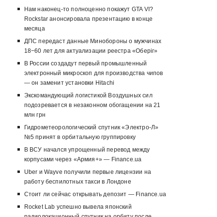
Нам наконец-то полноценно покажут GTA VI?
Rockstar анонсировала презентацию в конце
месяца
ДПС передаст данные Минобороны о мужчинах
18−60 лет для актуализации реестра «Оберіг»
В России создадут первый промышленный
электронный микроскоп для производства чипов
— он заменит установки Hitachi
Экскомандующий логистикой Воздушных сил
подозревается в незаконном обогащении на 21
млн грн
Гидрометеорологический спутник «Электро-Л»
№5 принят в орбитальную группировку
В ВСУ начался упрощенный перевод между
корпусами через «Армия+» — Finance.ua
Uber и Wayve получили первые лицензии на
работу беспилотных такси в Лондоне
Стоит ли сейчас открывать депозит — Finance.ua
Rocket Lab успешно вывела японский
радиолокационный спутник на орбиту после